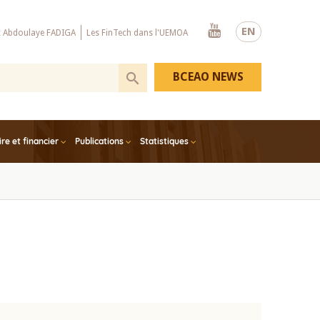
Youtube
EN
x Abdoulaye FADIGA
Les FinTech dans l'UEMOA
BCEAO NEWS
e et financier
Publications
Statistiques