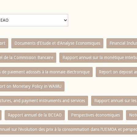
ort
Documents d’Etude et d’Analyse Economiques
Financial Incl
l de la Commission Bancaire
Rapport annuel sur la monétique inter
es de paiement adossés à la monnaie électronique
Report on deposit 
ort on Monetary Policy in WAMU
ctures, and payment instruments and services
Rapport annuel sur les 
Rapport annuel de la BCEAO
Perspectives économiques
Note
nnuel sur l‘évolution des prix à la consommation dans l‘UEMOA et perspec