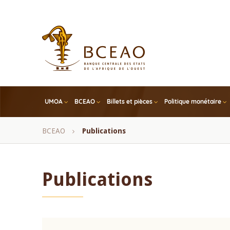
Skip
to
main
content
UMOA
BCEAO
Billets et pièces
Politique monétaire
Fil
BCEAO
Publications
d'Ariane
Publications