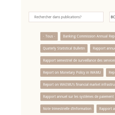
- Tous -
Banking Commission Annual Rep
Quaterly Statistical Bulletin
Rapport annue
Rapport semestriel de surveillance des servic
Report on Monetary Policy in WAMU
Rep
Report on WAEMU’s financial market infrastru
Rapport annuel sur les systèmes de paiement
Note trimestrielle d‘information
Rapport a