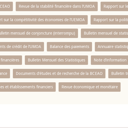
 BCEAO
Revue de la stabilité financière dans l‘UMOA
Rapport sur l
t sur la compétitivité des économies de l‘UEMOA
Rapport sur la poli
lletin mensuel de conjoncture (interrompu)
Bulletin mensuel de stat
ents de crédit de l‘UMOA
Balance des paiements
Annuaire statisti
 financières
Bulletin Mensuel des Statistiques
Note d’information
nance
Documents d’études et de recherche de la BCEAO
Bulletin t
s et établissements financiers
Revue économique et monétaire