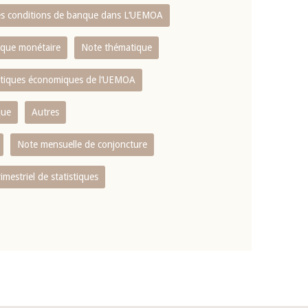
es conditions de banque dans L‘UEMOA
tique monétaire
Note thématique
istiques économiques de l‘UEMOA
que
Autres
Note mensuelle de conjoncture
rimestriel de statistiques