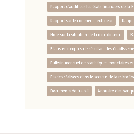
Rapport d‘audit sur les états financiers de la
Rapport sur le commerce extérieur
Rappor
Note sur la situation de la microfinance
Bu
Bilans et comptes de résultats des établissem
Bulletin mensuel de statistiques monétaires et
Etudes réalisées dans le secteur de la microfi
Documents de travail
Annuaire des banque