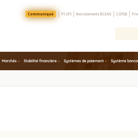
Menu
Communiqué
PI-SPI
Recrutements BCEAO
COFEB
Pri
Top
Marchés
Stabilité financière
Systèmes de paiement
Système bancair