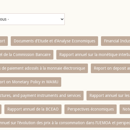
ort
Documents d’Etude et d’Analyse Economiques
Financial Incl
l de la Commission Bancaire
Rapport annuel sur la monétique inter
es de paiement adossés à la monnaie électronique
Report on deposit 
ort on Monetary Policy in WAMU
ctures, and payment instruments and services
Rapport annuel sur les 
Rapport annuel de la BCEAO
Perspectives économiques
Note
nnuel sur l‘évolution des prix à la consommation dans l‘UEMOA et perspec