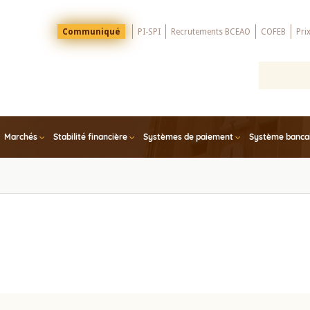
Menu
Communiqué
PI-SPI
Recrutements BCEAO
COFEB
Pri
Top
Marchés
Stabilité financière
Systèmes de paiement
Système bancair