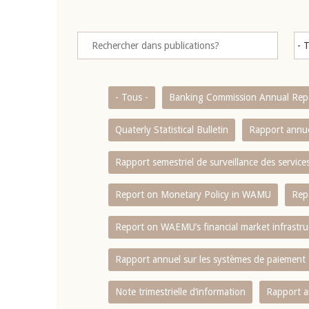
- Tous -
Banking Commission Annual Rep
Quaterly Statistical Bulletin
Rapport annue
Rapport semestriel de surveillance des servic
Report on Monetary Policy in WAMU
Rep
Report on WAEMU’s financial market infrastru
Rapport annuel sur les systèmes de paiement
Note trimestrielle d‘information
Rapport a