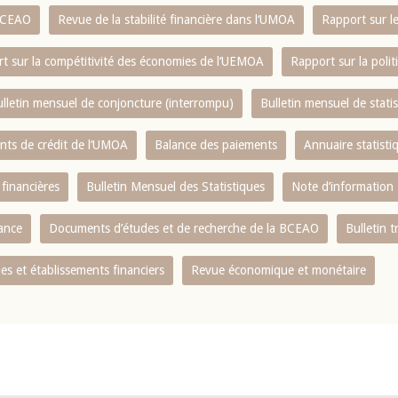
 BCEAO
Revue de la stabilité financière dans l‘UMOA
Rapport sur l
t sur la compétitivité des économies de l‘UEMOA
Rapport sur la poli
lletin mensuel de conjoncture (interrompu)
Bulletin mensuel de stat
ents de crédit de l‘UMOA
Balance des paiements
Annuaire statisti
 financières
Bulletin Mensuel des Statistiques
Note d’information
nance
Documents d’études et de recherche de la BCEAO
Bulletin t
s et établissements financiers
Revue économique et monétaire