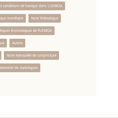
es conditions de banque dans L‘UEMOA
tique monétaire
Note thématique
istiques économiques de l‘UEMOA
que
Autres
Note mensuelle de conjoncture
rimestriel de statistiques