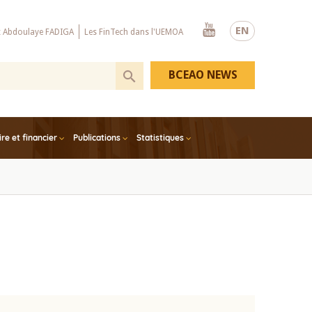
Youtube
EN
x Abdoulaye FADIGA
Les FinTech dans l'UEMOA
BCEAO NEWS
e et financier
Publications
Statistiques