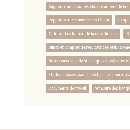
Rapport d‘audit sur les états financiers de la
Rapport sur le commerce extérieur
Rappor
Note sur la situation de la microfinance
Bu
Bilans et comptes de résultats des établissem
Bulletin mensuel de statistiques monétaires et
Etudes réalisées dans le secteur de la microfi
Documents de travail
Annuaire des banque