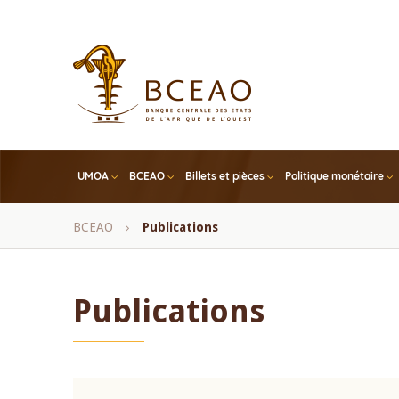
Skip
to
main
content
UMOA
BCEAO
Billets et pièces
Politique monétaire
Fil
BCEAO
Publications
d'Ariane
Publications