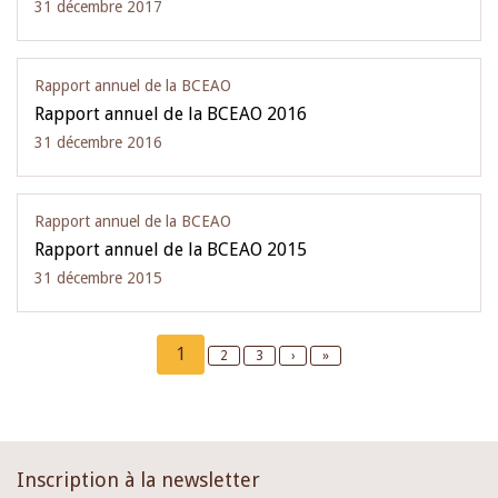
31 décembre 2017
Rapport annuel de la BCEAO
Rapport annuel de la BCEAO 2016
31 décembre 2016
Rapport annuel de la BCEAO
Rapport annuel de la BCEAO 2015
31 décembre 2015
Pagination
Current
1
Page
2
Page
3
Next
›
Last
»
page
page
page
Inscription à la newsletter