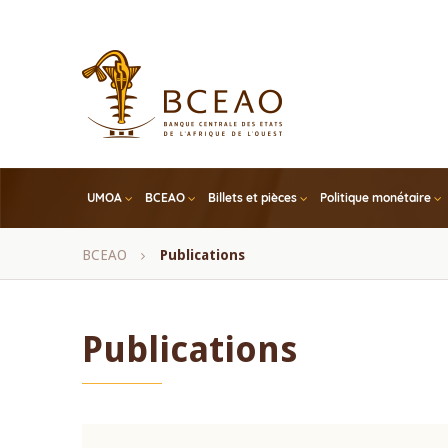
Skip
to
main
content
UMOA
BCEAO
Billets et pièces
Politique monétaire
Fil
BCEAO
Publications
d'Ariane
Publications