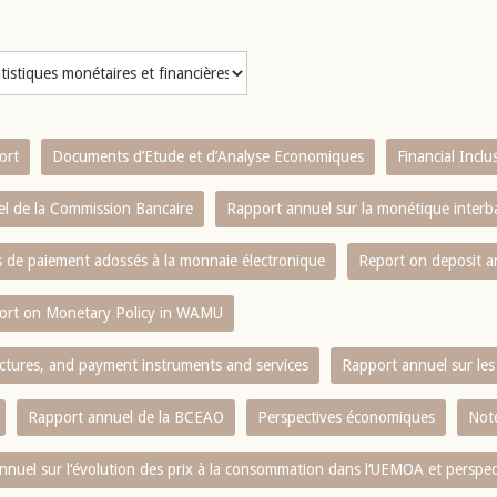
ort
Documents d’Etude et d’Analyse Economiques
Financial Incl
l de la Commission Bancaire
Rapport annuel sur la monétique inter
es de paiement adossés à la monnaie électronique
Report on deposit 
ort on Monetary Policy in WAMU
ctures, and payment instruments and services
Rapport annuel sur les 
Rapport annuel de la BCEAO
Perspectives économiques
Note
nnuel sur l‘évolution des prix à la consommation dans l‘UEMOA et perspec