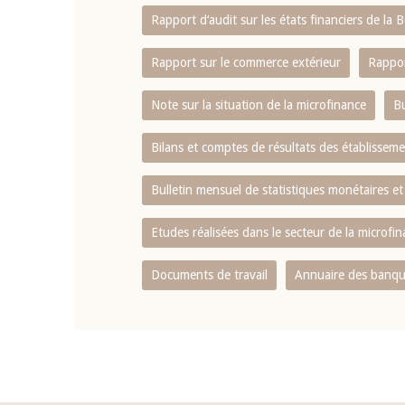
Rapport d‘audit sur les états financiers de la
Rapport sur le commerce extérieur
Rappor
Note sur la situation de la microfinance
Bu
Bilans et comptes de résultats des établissem
Bulletin mensuel de statistiques monétaires et
Etudes réalisées dans le secteur de la microfi
Documents de travail
Annuaire des banque