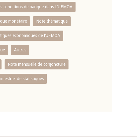
es conditions de banque dans L‘UEMOA
tique monétaire
Note thématique
istiques économiques de l‘UEMOA
que
Autres
Note mensuelle de conjoncture
rimestriel de statistiques