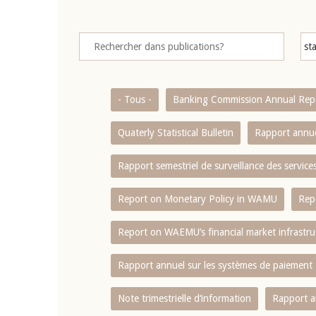
- Tous -
Banking Commission Annual Rep
Quaterly Statistical Bulletin
Rapport annue
Rapport semestriel de surveillance des servic
Report on Monetary Policy in WAMU
Rep
Report on WAEMU’s financial market infrastru
Rapport annuel sur les systèmes de paiement
Note trimestrielle d‘information
Rapport a