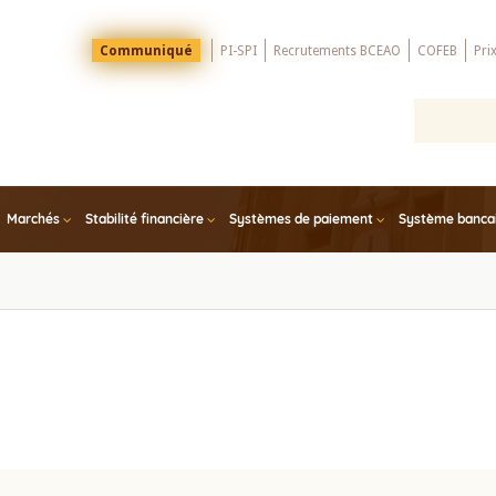
Menu
Communiqué
PI-SPI
Recrutements BCEAO
COFEB
Pri
Top
Marchés
Stabilité financière
Systèmes de paiement
Système bancair