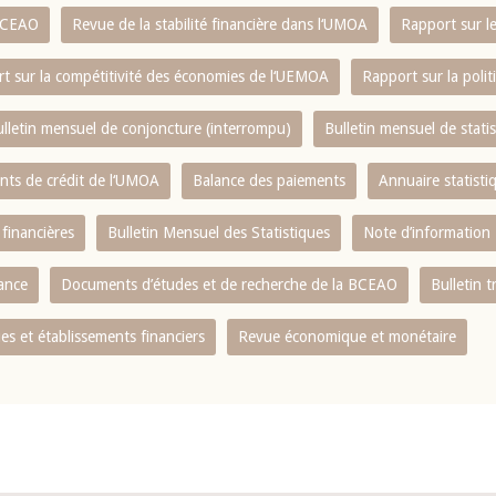
 BCEAO
Revue de la stabilité financière dans l‘UMOA
Rapport sur l
t sur la compétitivité des économies de l‘UEMOA
Rapport sur la poli
lletin mensuel de conjoncture (interrompu)
Bulletin mensuel de stat
ents de crédit de l‘UMOA
Balance des paiements
Annuaire statisti
 financières
Bulletin Mensuel des Statistiques
Note d’information
nance
Documents d’études et de recherche de la BCEAO
Bulletin t
s et établissements financiers
Revue économique et monétaire