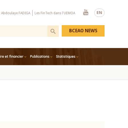
Youtube
EN
x Abdoulaye FADIGA
Les FinTech dans l'UEMOA
BCEAO NEWS
e et financier
Publications
Statistiques