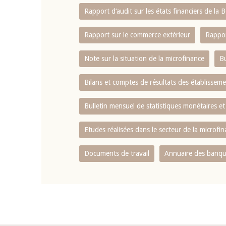
Rapport d‘audit sur les états financiers de la
Rapport sur le commerce extérieur
Rappor
Note sur la situation de la microfinance
Bu
Bilans et comptes de résultats des établissem
Bulletin mensuel de statistiques monétaires et
Etudes réalisées dans le secteur de la microfi
Documents de travail
Annuaire des banque