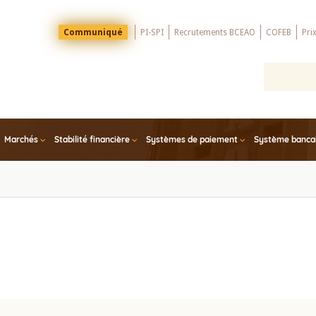
Menu
Communiqué
PI-SPI
Recrutements BCEAO
COFEB
Pri
Top
Marchés
Stabilité financière
Systèmes de paiement
Système bancair