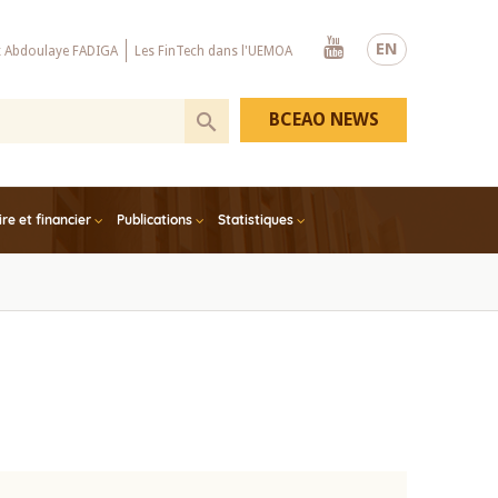
Youtube
EN
x Abdoulaye FADIGA
Les FinTech dans l'UEMOA
BCEAO NEWS
e et financier
Publications
Statistiques