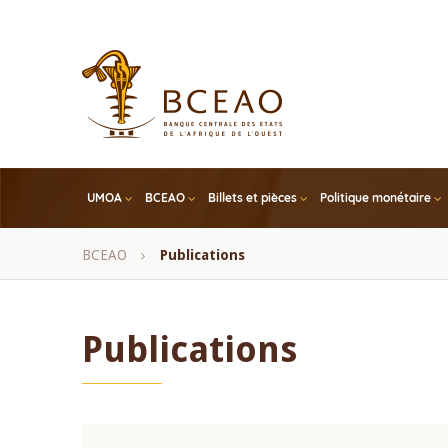
Skip
to
main
content
UMOA
BCEAO
Billets et pièces
Politique monétaire
Fil
BCEAO
Publications
d'Ariane
Publications