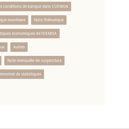
es conditions de banque dans L‘UEMOA
tique monétaire
Note thématique
istiques économiques de l‘UEMOA
que
Autres
Note mensuelle de conjoncture
rimestriel de statistiques