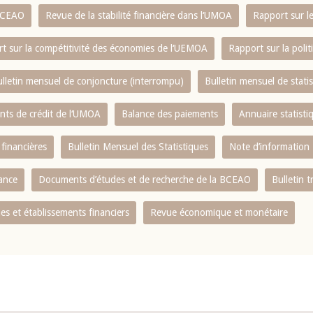
 BCEAO
Revue de la stabilité financière dans l‘UMOA
Rapport sur l
t sur la compétitivité des économies de l‘UEMOA
Rapport sur la poli
lletin mensuel de conjoncture (interrompu)
Bulletin mensuel de stat
ents de crédit de l‘UMOA
Balance des paiements
Annuaire statisti
 financières
Bulletin Mensuel des Statistiques
Note d’information
nance
Documents d’études et de recherche de la BCEAO
Bulletin t
s et établissements financiers
Revue économique et monétaire