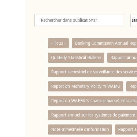
- Tous -
Banking Commission Annual Rep
Quaterly Statistical Bulletin
Rapport annue
Rapport semestriel de surveillance des servic
Report on Monetary Policy in WAMU
Rep
Report on WAEMU’s financial market infrastru
Rapport annuel sur les systèmes de paiement
Note trimestrielle d‘information
Rapport a