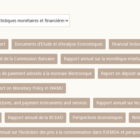
ort
Documents d’Etude et d’Analyse Economiques
Financial Incl
l de la Commission Bancaire
Rapport annuel sur la monétique inter
es de paiement adossés à la monnaie électronique
Report on deposit 
ort on Monetary Policy in WAMU
ctures, and payment instruments and services
Rapport annuel sur les 
Rapport annuel de la BCEAO
Perspectives économiques
Note
nnuel sur l‘évolution des prix à la consommation dans l‘UEMOA et perspec