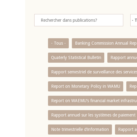
- Tous -
Banking Commission Annual Rep
Quaterly Statistical Bulletin
Rapport annue
Rapport semestriel de surveillance des servic
Report on Monetary Policy in WAMU
Rep
Report on WAEMU’s financial market infrastru
Rapport annuel sur les systèmes de paiement
Note trimestrielle d‘information
Rapport a