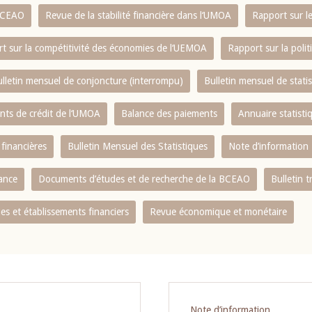
 BCEAO
Revue de la stabilité financière dans l‘UMOA
Rapport sur l
t sur la compétitivité des économies de l‘UEMOA
Rapport sur la poli
lletin mensuel de conjoncture (interrompu)
Bulletin mensuel de stat
ents de crédit de l‘UMOA
Balance des paiements
Annuaire statisti
 financières
Bulletin Mensuel des Statistiques
Note d’information
nance
Documents d’études et de recherche de la BCEAO
Bulletin t
s et établissements financiers
Revue économique et monétaire
Note d’information