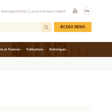
Youtube
EN
x Abdoulaye FADIGA
Les FinTech dans l'UEMOA
BCEAO NEWS
e et financier
Publications
Statistiques