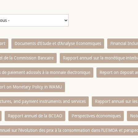
ort
Documents d’Etude et d’Analyse Economiques
Financial Incl
l de la Commission Bancaire
Rapport annuel sur la monétique inter
es de paiement adossés à la monnaie électronique
Report on deposit 
ort on Monetary Policy in WAMU
ctures, and payment instruments and services
Rapport annuel sur les 
Rapport annuel de la BCEAO
Perspectives économiques
Note
nnuel sur l‘évolution des prix à la consommation dans l‘UEMOA et perspec