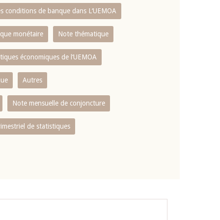
es conditions de banque dans L‘UEMOA
tique monétaire
Note thématique
istiques économiques de l‘UEMOA
que
Autres
Note mensuelle de conjoncture
rimestriel de statistiques