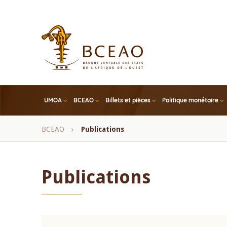
Skip
to
main
content
UMOA
BCEAO
Billets et pièces
Politique monétaire
Fil
BCEAO
Publications
d'Ariane
Publications