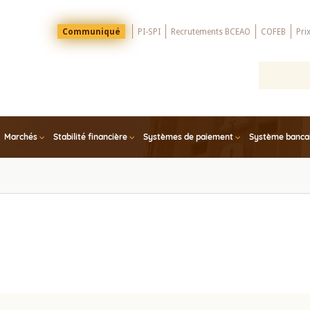
Menu
Communiqué
PI-SPI
Recrutements BCEAO
COFEB
Pri
Top
Marchés
Stabilité financière
Systèmes de paiement
Système bancair