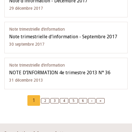
Note d’information - Décembre 2017
29 décembre 2017
Note trimestrielle d‘information
Note trimestrielle d’information - Septembre 2017
30 septembre 2017
Note trimestrielle d‘information
NOTE D’INFORMATION 4e trimestre 2013 N° 36
31 décembre 2013
Pagination
Current
1
Page
2
Page
3
Page
4
Page
5
Page
6
Next
›
Last
»
page
page
page