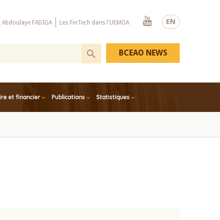
Youtube
EN
x Abdoulaye FADIGA
Les FinTech dans l'UEMOA
BCEAO NEWS
e et financier
Publications
Statistiques