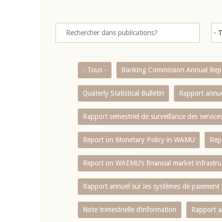
- Tous -
Banking Commission Annual Rep
Quaterly Statistical Bulletin
Rapport annue
Rapport semestriel de surveillance des servic
Report on Monetary Policy in WAMU
Rep
Report on WAEMU’s financial market infrastru
Rapport annuel sur les systèmes de paiement
Note trimestrielle d‘information
Rapport a