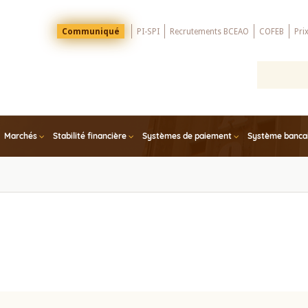
Menu
Communiqué
PI-SPI
Recrutements BCEAO
COFEB
Pri
Top
Marchés
Stabilité financière
Systèmes de paiement
Système bancair