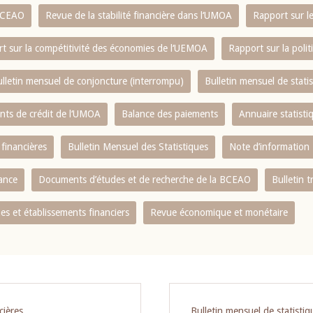
 BCEAO
Revue de la stabilité financière dans l‘UMOA
Rapport sur l
t sur la compétitivité des économies de l‘UEMOA
Rapport sur la poli
lletin mensuel de conjoncture (interrompu)
Bulletin mensuel de stat
ents de crédit de l‘UMOA
Balance des paiements
Annuaire statisti
 financières
Bulletin Mensuel des Statistiques
Note d’information
nance
Documents d’études et de recherche de la BCEAO
Bulletin t
s et établissements financiers
Revue économique et monétaire
cières
Bulletin mensuel de statistiq