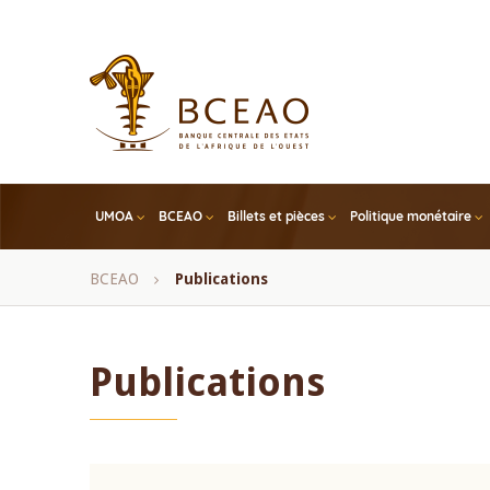
Skip
to
main
content
UMOA
BCEAO
Billets et pièces
Politique monétaire
Fil
BCEAO
Publications
d'Ariane
Publications