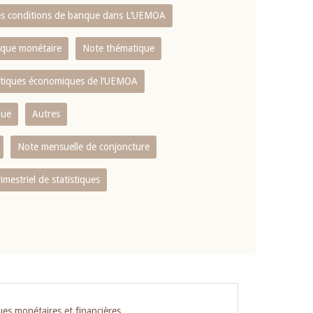
es conditions de banque dans L‘UEMOA
tique monétaire
Note thématique
istiques économiques de l‘UEMOA
que
Autres
Note mensuelle de conjoncture
rimestriel de statistiques
ues monétaires et financières