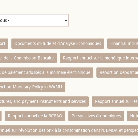
ort
Documents d’Etude et d’Analyse Economiques
Financial Incl
l de la Commission Bancaire
Rapport annuel sur la monétique inter
es de paiement adossés à la monnaie électronique
Report on deposit 
ort on Monetary Policy in WAMU
ctures, and payment instruments and services
Rapport annuel sur les 
Rapport annuel de la BCEAO
Perspectives économiques
Note
nnuel sur l‘évolution des prix à la consommation dans l‘UEMOA et perspec