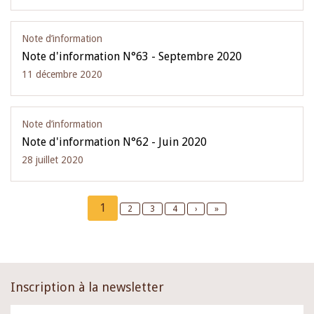
Note d’information
Note d'information N°63 - Septembre 2020
11 décembre 2020
Note d’information
Note d'information N°62 - Juin 2020
28 juillet 2020
Pagination
Current
1
Page
2
Page
3
Page
4
Next
›
Last
»
page
page
page
Inscription à la newsletter