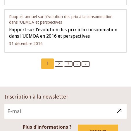
Rapport annuel sur l‘évolution des prix à la consommation
dans l‘UEMOA et perspectives
Rapport sur l’évolution des prix à la consommation
dans l’UEMOA en 2016 et perspectives
31 décembre 2016
Pagination
Current
1
Page
2
Page
3
Next
›
Last
»
page
page
page
Inscription à la newsletter
Plus d'informations ?