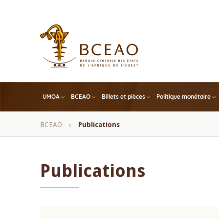
Skip
to
main
content
UMOA
BCEAO
Billets et pièces
Politique monétaire
Fil
BCEAO
Publications
d'Ariane
Publications