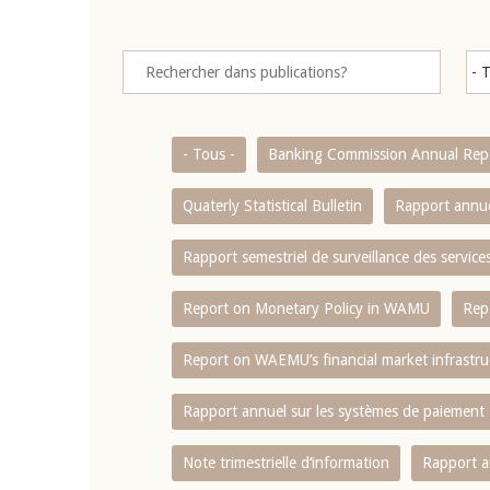
- Tous -
Banking Commission Annual Rep
Quaterly Statistical Bulletin
Rapport annue
Rapport semestriel de surveillance des servic
Report on Monetary Policy in WAMU
Rep
Report on WAEMU’s financial market infrastru
Rapport annuel sur les systèmes de paiement
Note trimestrielle d‘information
Rapport a