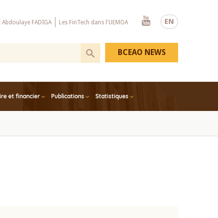
Youtube
EN
x Abdoulaye FADIGA
Les FinTech dans l'UEMOA
BCEAO NEWS
e et financier
Publications
Statistiques