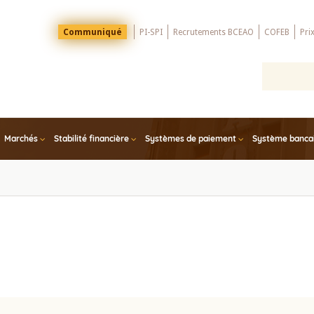
Menu
Communiqué
PI-SPI
Recrutements BCEAO
COFEB
Pri
Top
Marchés
Stabilité financière
Systèmes de paiement
Système bancair