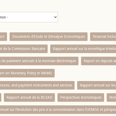
ort
Documents d’Etude et d’Analyse Economiques
Financial Incl
l de la Commission Bancaire
Rapport annuel sur la monétique inter
es de paiement adossés à la monnaie électronique
Report on deposit 
ort on Monetary Policy in WAMU
ctures, and payment instruments and services
Rapport annuel sur les 
Rapport annuel de la BCEAO
Perspectives économiques
Note
nnuel sur l‘évolution des prix à la consommation dans l‘UEMOA et perspec