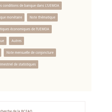
es conditions de banque dans L‘UEMOA
tique monétaire
Note thématique
istiques économiques de l‘UEMOA
que
Autres
Note mensuelle de conjoncture
rimestriel de statistiques
echerche de la BCEAO