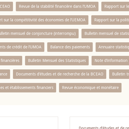
 BCEAO
Revue de la stabilité financière dans l‘UMOA
Rapport sur l
t sur la compétitivité des économies de l‘UEMOA
Rapport sur la poli
lletin mensuel de conjoncture (interrompu)
Bulletin mensuel de stat
ents de crédit de l‘UMOA
Balance des paiements
Annuaire statisti
 financières
Bulletin Mensuel des Statistiques
Note d’information
nance
Documents d’études et de recherche de la BCEAO
Bulletin t
s et établissements financiers
Revue économique et monétaire
Documents d’études et de r