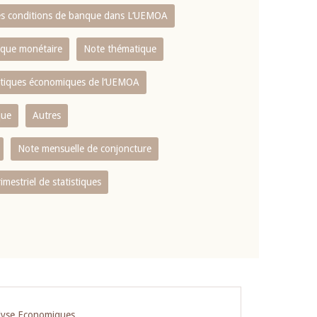
es conditions de banque dans L‘UEMOA
tique monétaire
Note thématique
istiques économiques de l‘UEMOA
que
Autres
Note mensuelle de conjoncture
rimestriel de statistiques
lyse Economiques