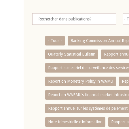
- Tous -
Banking Commission Annual Rep
Quaterly Statistical Bulletin
Rapport annue
Rapport semestriel de surveillance des servic
Report on Monetary Policy in WAMU
Rep
Report on WAEMU’s financial market infrastru
Rapport annuel sur les systèmes de paiement
Note trimestrielle d‘information
Rapport a