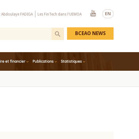
Youtube
EN
x Abdoulaye FADIGA
Les FinTech dans l'UEMOA
BCEAO NEWS
e et financier
Publications
Statistiques