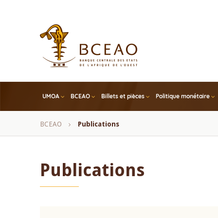
Skip
to
main
content
UMOA
BCEAO
Billets et pièces
Politique monétaire
Fil
BCEAO
Publications
d'Ariane
Publications