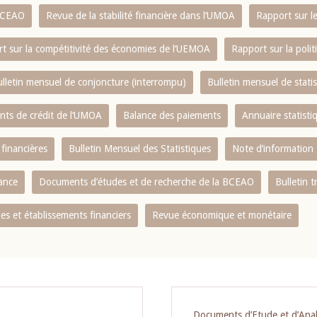
 BCEAO
Revue de la stabilité financière dans l‘UMOA
Rapport sur l
t sur la compétitivité des économies de l‘UEMOA
Rapport sur la poli
lletin mensuel de conjoncture (interrompu)
Bulletin mensuel de stat
ents de crédit de l‘UMOA
Balance des paiements
Annuaire statisti
 financières
Bulletin Mensuel des Statistiques
Note d’information
nance
Documents d’études et de recherche de la BCEAO
Bulletin t
s et établissements financiers
Revue économique et monétaire
Documents d’Etude et d’Ana