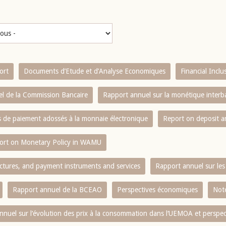
ort
Documents d’Etude et d’Analyse Economiques
Financial Incl
l de la Commission Bancaire
Rapport annuel sur la monétique inter
es de paiement adossés à la monnaie électronique
Report on deposit 
ort on Monetary Policy in WAMU
ctures, and payment instruments and services
Rapport annuel sur les 
Rapport annuel de la BCEAO
Perspectives économiques
Note
nnuel sur l‘évolution des prix à la consommation dans l‘UEMOA et perspec