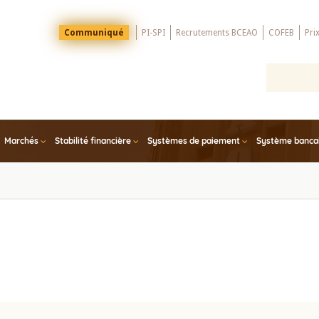
Menu
Communiqué
PI-SPI
Recrutements BCEAO
COFEB
Pri
Top
Marchés
Stabilité financière
Systèmes de paiement
Système bancair