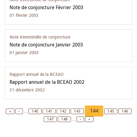
Note de conjoncture Février 2003
01 février 2003
Note trimestrielle de conjoncture
Note de conjoncture Janvier 2003
01 janvier 2003
Rapport annuel de la BCEAO
Rapport annuel de la BCEAO 2002
31 décembre 2002
Pagination
Current
144
First
«
Previous
‹
…
Page
140
Page
141
Page
142
Page
143
Page
145
Page
146
page
page
page
Page
147
Page
148
…
Next
›
Last
»
page
page