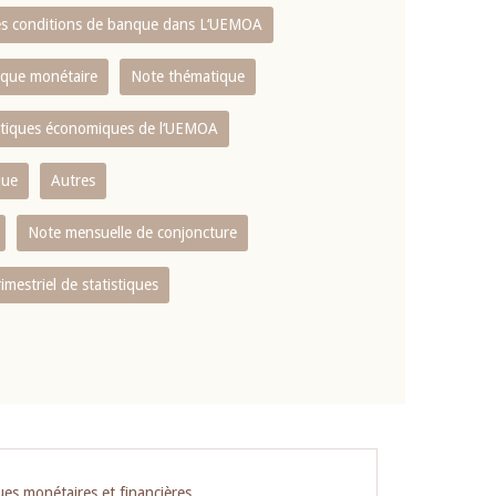
es conditions de banque dans L‘UEMOA
tique monétaire
Note thématique
istiques économiques de l‘UEMOA
que
Autres
Note mensuelle de conjoncture
rimestriel de statistiques
ues monétaires et financières