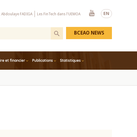
Youtube
EN
x Abdoulaye FADIGA
Les FinTech dans l'UEMOA
BCEAO NEWS
e et financier
Publications
Statistiques