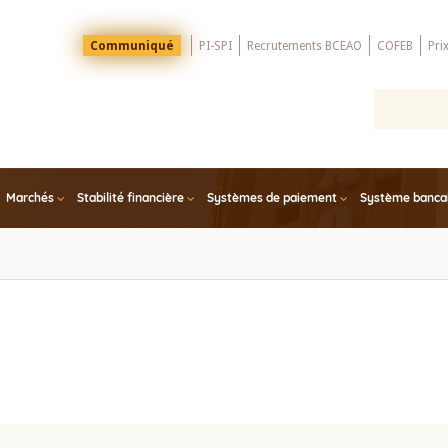
Menu
Communiqué
PI-SPI
Recrutements BCEAO
COFEB
Pri
Top
Marchés
Stabilité financière
Systèmes de paiement
Système bancair