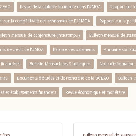
 BCEAO
Revue de la stabilité financière dans l‘UMOA
Rapport sur l
t sur la compétitivité des économies de l‘UEMOA
Rapport sur la poli
lletin mensuel de conjoncture (interrompu)
Bulletin mensuel de stat
ents de crédit de l‘UMOA
Balance des paiements
Annuaire statisti
 financières
Bulletin Mensuel des Statistiques
Note d’information
nance
Documents d’études et de recherche de la BCEAO
Bulletin t
s et établissements financiers
Revue économique et monétaire
cières
Bulletin mensuel de statistiq