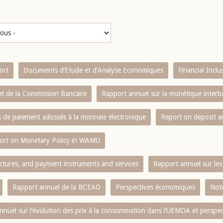
ort
Documents d’Etude et d’Analyse Economiques
Financial Incl
l de la Commission Bancaire
Rapport annuel sur la monétique inter
es de paiement adossés à la monnaie électronique
Report on deposit 
ort on Monetary Policy in WAMU
ctures, and payment instruments and services
Rapport annuel sur les 
Rapport annuel de la BCEAO
Perspectives économiques
Note
nnuel sur l‘évolution des prix à la consommation dans l‘UEMOA et perspec