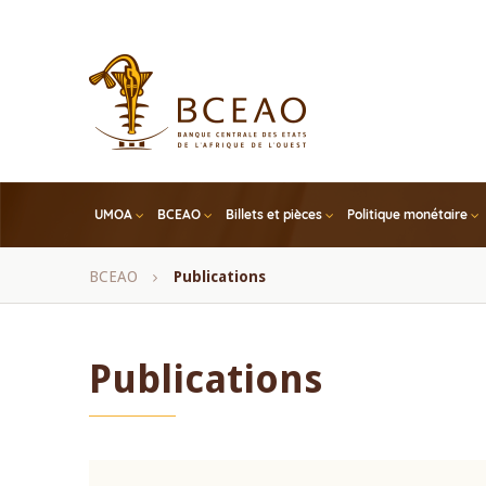
Skip
to
main
content
UMOA
BCEAO
Billets et pièces
Politique monétaire
Fil
BCEAO
Publications
d'Ariane
Publications