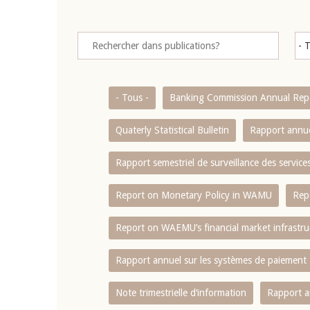
- Tous -
Banking Commission Annual Rep
Quaterly Statistical Bulletin
Rapport annue
Rapport semestriel de surveillance des servic
Report on Monetary Policy in WAMU
Rep
Report on WAEMU’s financial market infrastru
Rapport annuel sur les systèmes de paiement
Note trimestrielle d‘information
Rapport a