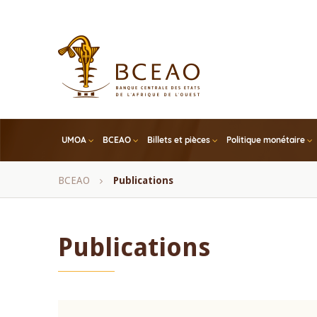
Skip
to
main
content
UMOA
BCEAO
Billets et pièces
Politique monétaire
Fil
BCEAO
Publications
d'Ariane
Publications