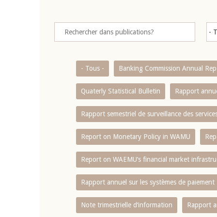
- Tous -
Banking Commission Annual Rep
Quaterly Statistical Bulletin
Rapport annue
Rapport semestriel de surveillance des servic
Report on Monetary Policy in WAMU
Rep
Report on WAEMU’s financial market infrastru
Rapport annuel sur les systèmes de paiement
Note trimestrielle d‘information
Rapport a