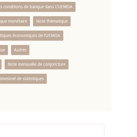
es conditions de banque dans L‘UEMOA
tique monétaire
Note thématique
istiques économiques de l‘UEMOA
que
Autres
Note mensuelle de conjoncture
rimestriel de statistiques