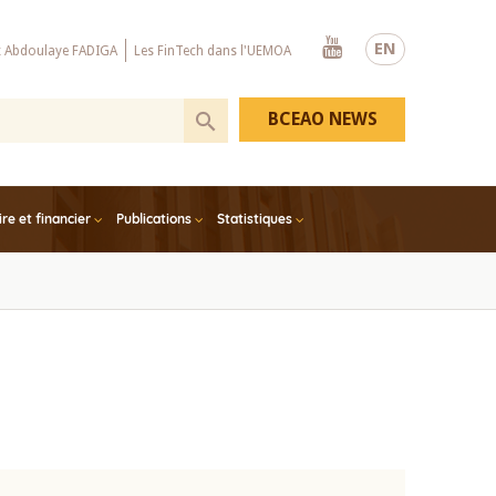
Youtube
EN
x Abdoulaye FADIGA
Les FinTech dans l'UEMOA
BCEAO NEWS
e et financier
Publications
Statistiques