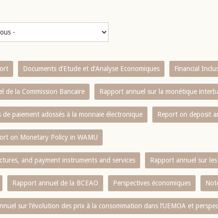
ort
Documents d’Etude et d’Analyse Economiques
Financial Incl
l de la Commission Bancaire
Rapport annuel sur la monétique inter
es de paiement adossés à la monnaie électronique
Report on deposit 
ort on Monetary Policy in WAMU
ctures, and payment instruments and services
Rapport annuel sur les 
Rapport annuel de la BCEAO
Perspectives économiques
Note
nnuel sur l‘évolution des prix à la consommation dans l‘UEMOA et perspec