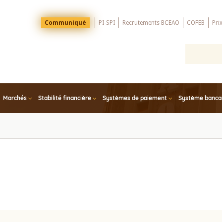
Menu
Communiqué
PI-SPI
Recrutements BCEAO
COFEB
Pri
Top
Marchés
Stabilité financière
Systèmes de paiement
Système bancair