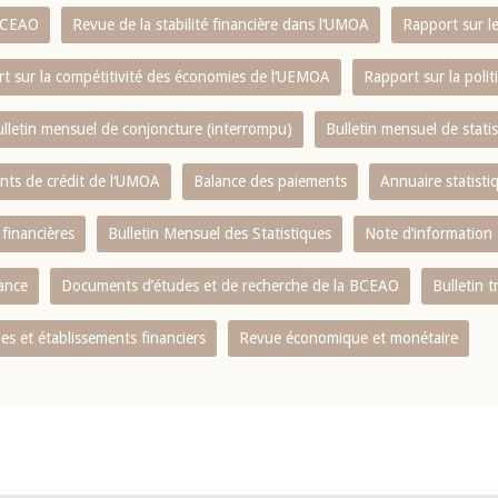
 BCEAO
Revue de la stabilité financière dans l‘UMOA
Rapport sur l
t sur la compétitivité des économies de l‘UEMOA
Rapport sur la poli
lletin mensuel de conjoncture (interrompu)
Bulletin mensuel de stat
ents de crédit de l‘UMOA
Balance des paiements
Annuaire statisti
 financières
Bulletin Mensuel des Statistiques
Note d’information
nance
Documents d’études et de recherche de la BCEAO
Bulletin t
s et établissements financiers
Revue économique et monétaire