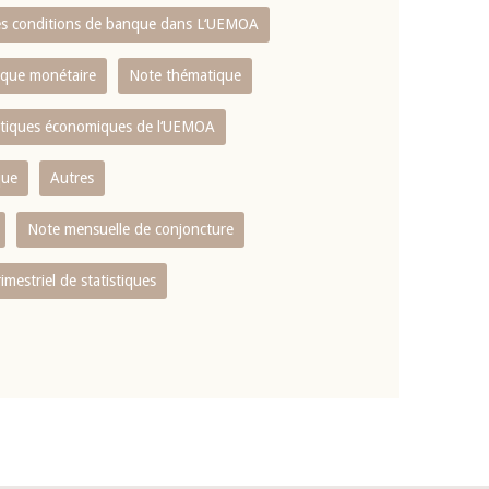
es conditions de banque dans L‘UEMOA
tique monétaire
Note thématique
istiques économiques de l‘UEMOA
que
Autres
Note mensuelle de conjoncture
rimestriel de statistiques