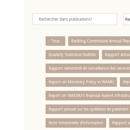
- Tous -
Banking Commission Annual Rep
Quaterly Statistical Bulletin
Rapport annue
Rapport semestriel de surveillance des servic
Report on Monetary Policy in WAMU
Rep
Report on WAEMU’s financial market infrastru
Rapport annuel sur les systèmes de paiement
Note trimestrielle d‘information
Rapport a