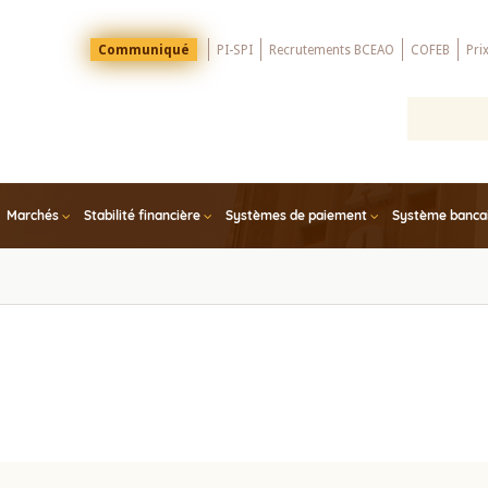
Menu
Communiqué
PI-SPI
Recrutements BCEAO
COFEB
Pri
Top
Marchés
Stabilité financière
Systèmes de paiement
Système bancair