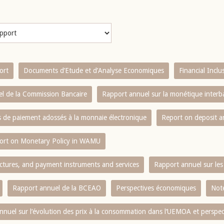
ort
Documents d’Etude et d’Analyse Economiques
Financial Incl
l de la Commission Bancaire
Rapport annuel sur la monétique inter
es de paiement adossés à la monnaie électronique
Report on deposit 
ort on Monetary Policy in WAMU
ctures, and payment instruments and services
Rapport annuel sur les 
Rapport annuel de la BCEAO
Perspectives économiques
Note
nnuel sur l‘évolution des prix à la consommation dans l‘UEMOA et perspec