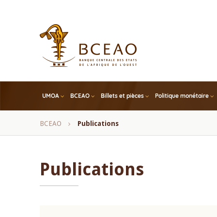
Skip
to
main
content
UMOA
BCEAO
Billets et pièces
Politique monétaire
Fil
BCEAO
Publications
d'Ariane
Publications