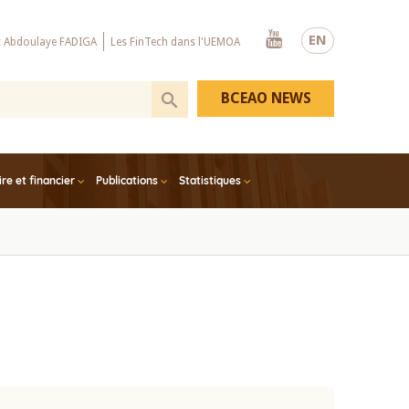
Youtube
EN
x Abdoulaye FADIGA
Les FinTech dans l'UEMOA
BCEAO NEWS
e et financier
Publications
Statistiques