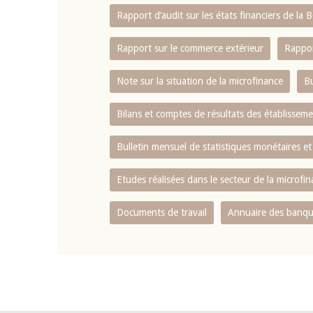
Rapport d‘audit sur les états financiers de la
Rapport sur le commerce extérieur
Rappor
Note sur la situation de la microfinance
Bu
Bilans et comptes de résultats des établissem
Bulletin mensuel de statistiques monétaires et
Etudes réalisées dans le secteur de la microfi
Documents de travail
Annuaire des banque