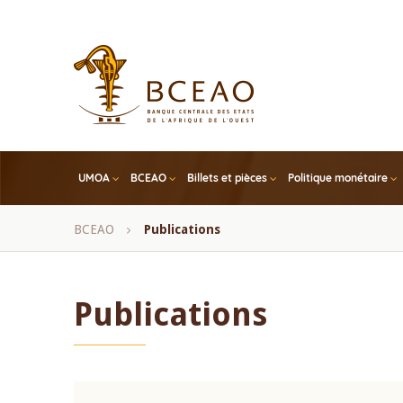
Skip
to
main
content
UMOA
BCEAO
Billets et pièces
Politique monétaire
Fil
BCEAO
Publications
d'Ariane
Publications