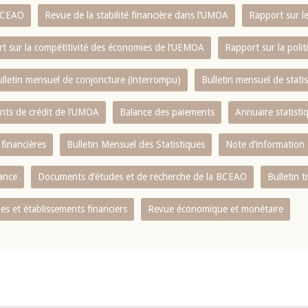
 BCEAO
Revue de la stabilité financière dans l‘UMOA
Rapport sur l
t sur la compétitivité des économies de l‘UEMOA
Rapport sur la poli
lletin mensuel de conjoncture (interrompu)
Bulletin mensuel de stat
ents de crédit de l‘UMOA
Balance des paiements
Annuaire statisti
 financières
Bulletin Mensuel des Statistiques
Note d’information
nance
Documents d’études et de recherche de la BCEAO
Bulletin t
s et établissements financiers
Revue économique et monétaire