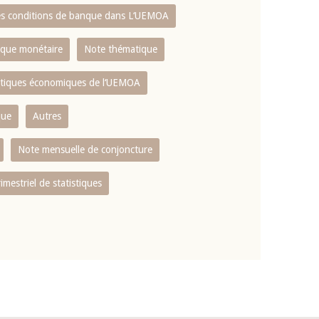
es conditions de banque dans L‘UEMOA
tique monétaire
Note thématique
istiques économiques de l‘UEMOA
que
Autres
Note mensuelle de conjoncture
rimestriel de statistiques