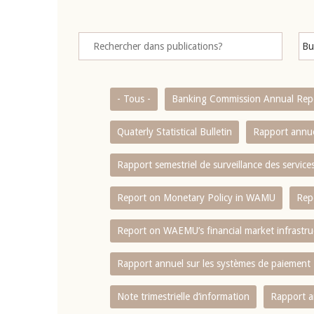
- Tous -
Banking Commission Annual Rep
Quaterly Statistical Bulletin
Rapport annue
Rapport semestriel de surveillance des servic
Report on Monetary Policy in WAMU
Rep
Report on WAEMU’s financial market infrastru
Rapport annuel sur les systèmes de paiement
Note trimestrielle d‘information
Rapport a