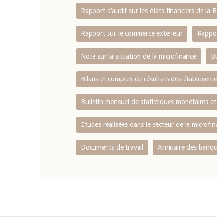
Rapport d‘audit sur les états financiers de la
Rapport sur le commerce extérieur
Rappor
Note sur la situation de la microfinance
Bu
Bilans et comptes de résultats des établissem
Bulletin mensuel de statistiques monétaires et
Etudes réalisées dans le secteur de la microfi
Documents de travail
Annuaire des banque