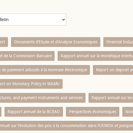
ort
Documents d’Etude et d’Analyse Economiques
Financial Incl
l de la Commission Bancaire
Rapport annuel sur la monétique inter
es de paiement adossés à la monnaie électronique
Report on deposit 
ort on Monetary Policy in WAMU
ctures, and payment instruments and services
Rapport annuel sur les 
Rapport annuel de la BCEAO
Perspectives économiques
Note
nnuel sur l‘évolution des prix à la consommation dans l‘UEMOA et perspec