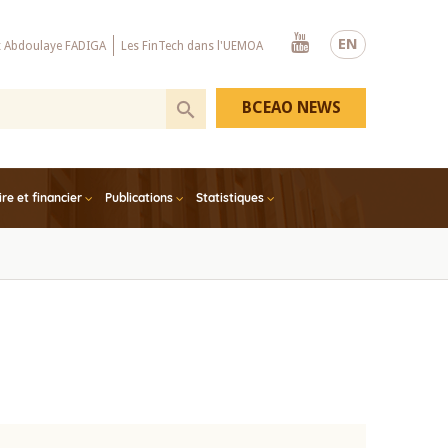
Youtube
EN
x Abdoulaye FADIGA
Les FinTech dans l'UEMOA
BCEAO NEWS
e et financier
Publications
Statistiques