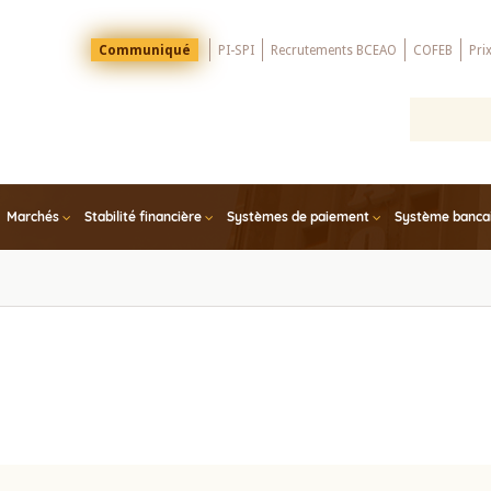
Menu
Communiqué
PI-SPI
Recrutements BCEAO
COFEB
Pri
Top
Marchés
Stabilité financière
Systèmes de paiement
Système bancair