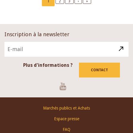
Current
1
Page
2
Page
3
Next
›
Last
»
page
page
page
Inscription à la newsletter
Plus d'informations ?
CONTACT
Youtube
Footer
Marchés publics et Achats
menu
Espace presse
FAQ