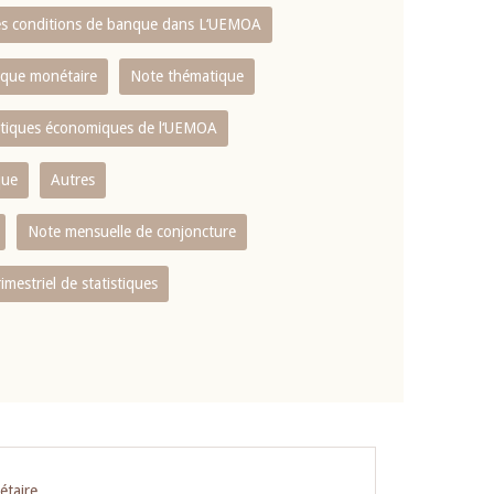
es conditions de banque dans L‘UEMOA
tique monétaire
Note thématique
istiques économiques de l‘UEMOA
que
Autres
Note mensuelle de conjoncture
rimestriel de statistiques
étaire