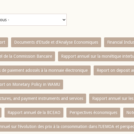
ort
Documents d’Etude et d’Analyse Economiques
Financial Incl
l de la Commission Bancaire
Rapport annuel sur la monétique inter
es de paiement adossés à la monnaie électronique
Report on deposit 
ort on Monetary Policy in WAMU
ctures, and payment instruments and services
Rapport annuel sur les 
Rapport annuel de la BCEAO
Perspectives économiques
Note
nnuel sur l‘évolution des prix à la consommation dans l‘UEMOA et perspec