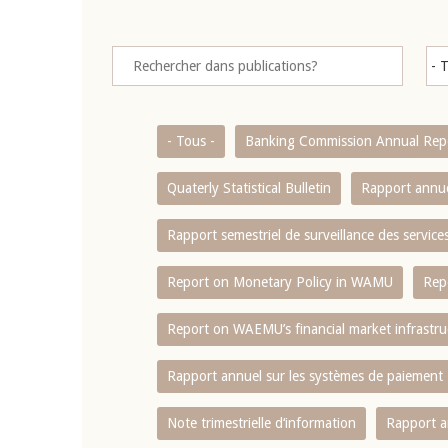
- Tous -
Banking Commission Annual Rep
Quaterly Statistical Bulletin
Rapport annue
Rapport semestriel de surveillance des servic
Report on Monetary Policy in WAMU
Rep
Report on WAEMU’s financial market infrastru
Rapport annuel sur les systèmes de paiement
Note trimestrielle d‘information
Rapport a