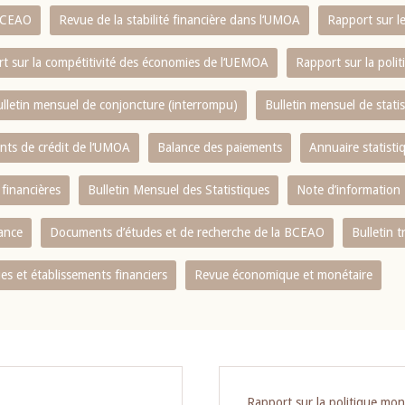
 BCEAO
Revue de la stabilité financière dans l‘UMOA
Rapport sur l
t sur la compétitivité des économies de l‘UEMOA
Rapport sur la poli
lletin mensuel de conjoncture (interrompu)
Bulletin mensuel de stat
ents de crédit de l‘UMOA
Balance des paiements
Annuaire statisti
 financières
Bulletin Mensuel des Statistiques
Note d’information
nance
Documents d’études et de recherche de la BCEAO
Bulletin t
s et établissements financiers
Revue économique et monétaire
Rapport sur la politique mon