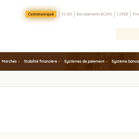
Menu
Communiqué
PI-SPI
Recrutements BCEAO
COFEB
Pri
Top
Marchés
Stabilité financière
Systèmes de paiement
Système bancair