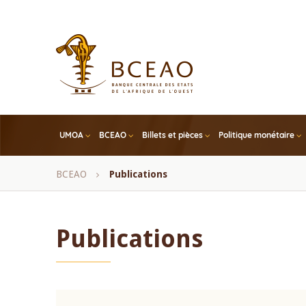
Skip
to
main
content
UMOA
BCEAO
Billets et pièces
Politique monétaire
Fil
BCEAO
Publications
d'Ariane
Publications