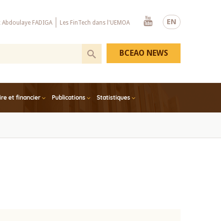
Youtube
EN
x Abdoulaye FADIGA
Les FinTech dans l'UEMOA
BCEAO NEWS
e et financier
Publications
Statistiques