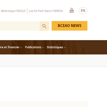
Youtube
EN
x Abdoulaye FADIGA
Les FinTech dans l'UEMOA
BCEAO NEWS
e et financier
Publications
Statistiques