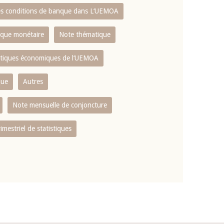
es conditions de banque dans L‘UEMOA
tique monétaire
Note thématique
istiques économiques de l‘UEMOA
que
Autres
Note mensuelle de conjoncture
rimestriel de statistiques