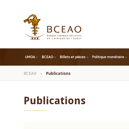
Skip
to
main
content
UMOA
BCEAO
Billets et pièces
Politique monétaire
Fil
BCEAO
Publications
d'Ariane
Publications