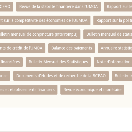
 BCEAO
Revue de la stabilité financière dans l‘UMOA
Rapport sur l
t sur la compétitivité des économies de l‘UEMOA
Rapport sur la poli
lletin mensuel de conjoncture (interrompu)
Bulletin mensuel de stat
ents de crédit de l‘UMOA
Balance des paiements
Annuaire statisti
 financières
Bulletin Mensuel des Statistiques
Note d’information
nance
Documents d’études et de recherche de la BCEAO
Bulletin t
s et établissements financiers
Revue économique et monétaire