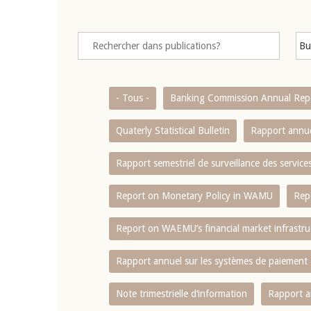
- Tous -
Banking Commission Annual Rep
Quaterly Statistical Bulletin
Rapport annue
Rapport semestriel de surveillance des servic
Report on Monetary Policy in WAMU
Rep
Report on WAEMU’s financial market infrastru
Rapport annuel sur les systèmes de paiement
Note trimestrielle d‘information
Rapport a