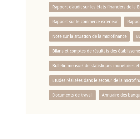
Rapport d‘audit sur les états financiers de la
Rapport sur le commerce extérieur
Rappor
Note sur la situation de la microfinance
Bu
Bilans et comptes de résultats des établissem
Bulletin mensuel de statistiques monétaires et
Etudes réalisées dans le secteur de la microfi
Documents de travail
Annuaire des banque