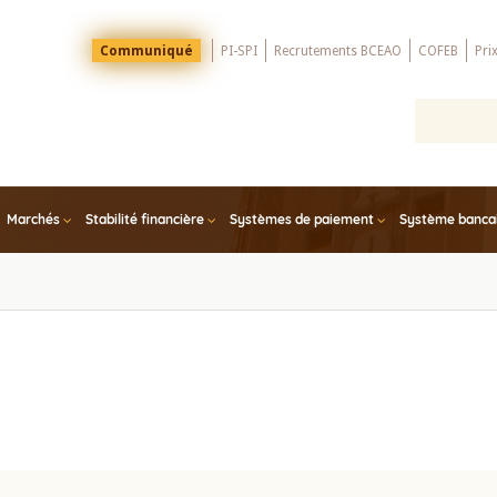
Menu
Communiqué
PI-SPI
Recrutements BCEAO
COFEB
Pri
Top
Marchés
Stabilité financière
Systèmes de paiement
Système bancair