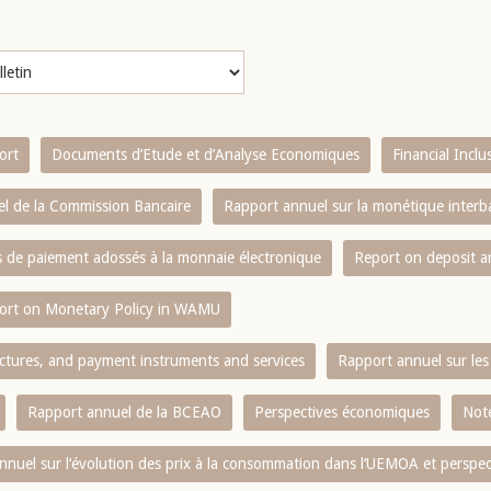
ort
Documents d’Etude et d’Analyse Economiques
Financial Incl
l de la Commission Bancaire
Rapport annuel sur la monétique inter
es de paiement adossés à la monnaie électronique
Report on deposit 
ort on Monetary Policy in WAMU
ctures, and payment instruments and services
Rapport annuel sur les 
Rapport annuel de la BCEAO
Perspectives économiques
Note
nnuel sur l‘évolution des prix à la consommation dans l‘UEMOA et perspec