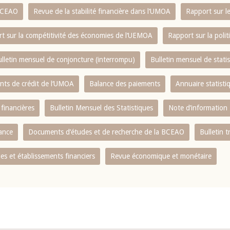
 BCEAO
Revue de la stabilité financière dans l‘UMOA
Rapport sur l
t sur la compétitivité des économies de l‘UEMOA
Rapport sur la poli
lletin mensuel de conjoncture (interrompu)
Bulletin mensuel de stat
ents de crédit de l‘UMOA
Balance des paiements
Annuaire statisti
 financières
Bulletin Mensuel des Statistiques
Note d’information
nance
Documents d’études et de recherche de la BCEAO
Bulletin t
s et établissements financiers
Revue économique et monétaire