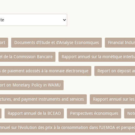
ort
Documents d’Etude et d’Analyse Economiques
Financial Incl
l de la Commission Bancaire
Rapport annuel sur la monétique inter
es de paiement adossés à la monnaie électronique
Report on deposit 
ort on Monetary Policy in WAMU
ctures, and payment instruments and services
Rapport annuel sur les 
Rapport annuel de la BCEAO
Perspectives économiques
Note
nnuel sur l‘évolution des prix à la consommation dans l‘UEMOA et perspec