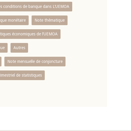
es conditions de banque dans L‘UEMOA
tique monétaire
Note thématique
istiques économiques de l‘UEMOA
que
Autres
Note mensuelle de conjoncture
rimestriel de statistiques