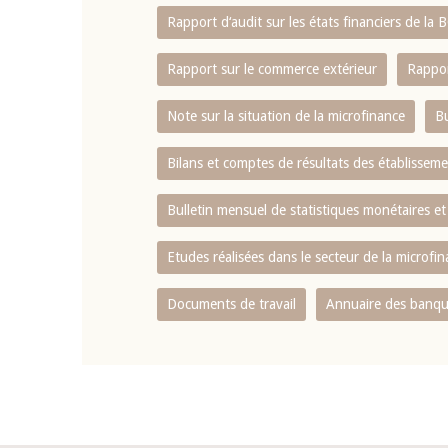
Rapport d‘audit sur les états financiers de la
Rapport sur le commerce extérieur
Rappor
Note sur la situation de la microfinance
Bu
Bilans et comptes de résultats des établissem
Bulletin mensuel de statistiques monétaires et
Etudes réalisées dans le secteur de la microfi
Documents de travail
Annuaire des banque