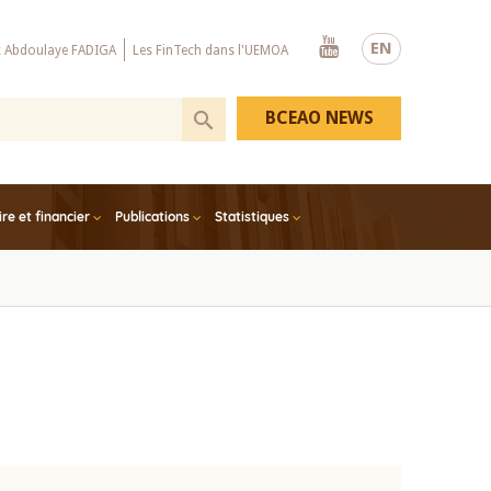
Youtube
EN
x Abdoulaye FADIGA
Les FinTech dans l'UEMOA
BCEAO NEWS
e et financier
Publications
Statistiques