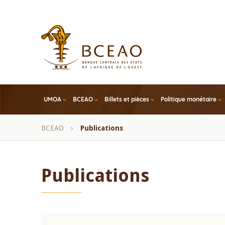
Skip
to
main
content
UMOA
BCEAO
Billets et pièces
Politique monétaire
Fil
BCEAO
Publications
d'Ariane
Publications