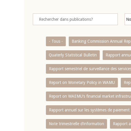
- Tous -
Banking Commission Annual Rep
Quaterly Statistical Bulletin
Rapport annue
Rapport semestriel de surveillance des servic
Report on Monetary Policy in WAMU
Rep
Report on WAEMU’s financial market infrastru
Rapport annuel sur les systèmes de paiement
Note trimestrielle d‘information
Rapport a