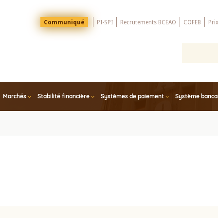
Menu
Communiqué
PI-SPI
Recrutements BCEAO
COFEB
Pri
Top
Marchés
Stabilité financière
Systèmes de paiement
Système bancair