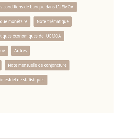
es conditions de banque dans L‘UEMOA
tique monétaire
Note thématique
istiques économiques de l‘UEMOA
que
Autres
Note mensuelle de conjoncture
rimestriel de statistiques