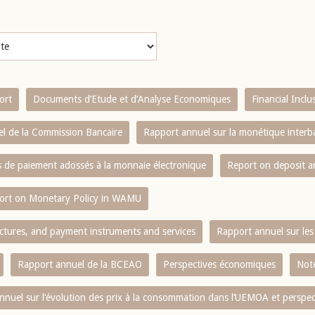
ort
Documents d’Etude et d’Analyse Economiques
Financial Incl
l de la Commission Bancaire
Rapport annuel sur la monétique inter
es de paiement adossés à la monnaie électronique
Report on deposit 
ort on Monetary Policy in WAMU
ctures, and payment instruments and services
Rapport annuel sur les 
Rapport annuel de la BCEAO
Perspectives économiques
Note
nnuel sur l‘évolution des prix à la consommation dans l‘UEMOA et perspec