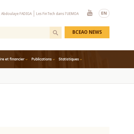
Youtube
EN
x Abdoulaye FADIGA
Les FinTech dans l'UEMOA
BCEAO NEWS
e et financier
Publications
Statistiques