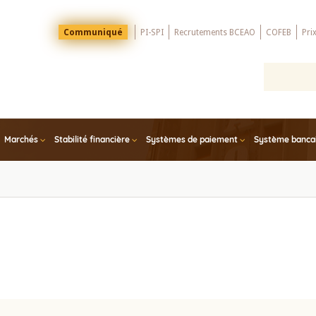
Menu
Communiqué
PI-SPI
Recrutements BCEAO
COFEB
Pri
Top
Marchés
Stabilité financière
Systèmes de paiement
Système bancair