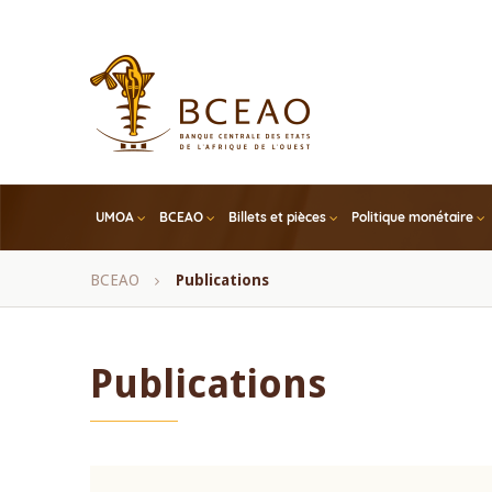
Skip
to
main
content
UMOA
BCEAO
Billets et pièces
Politique monétaire
Fil
BCEAO
Publications
d'Ariane
Publications