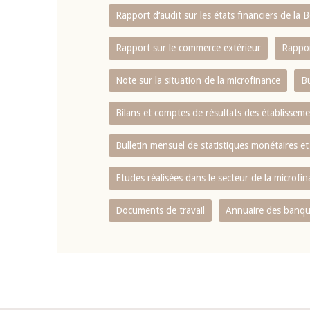
Rapport d‘audit sur les états financiers de la
Rapport sur le commerce extérieur
Rappor
Note sur la situation de la microfinance
Bu
Bilans et comptes de résultats des établissem
Bulletin mensuel de statistiques monétaires et
Etudes réalisées dans le secteur de la microfi
Documents de travail
Annuaire des banque