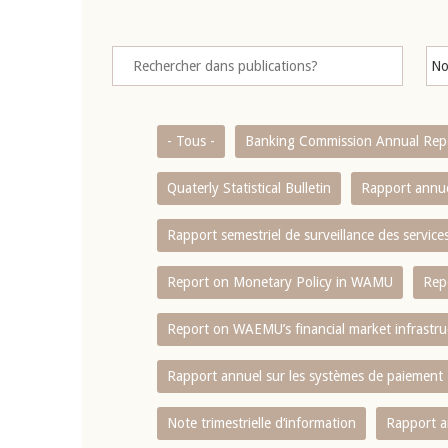
- Tous -
Banking Commission Annual Rep
Quaterly Statistical Bulletin
Rapport annue
Rapport semestriel de surveillance des servic
Report on Monetary Policy in WAMU
Rep
Report on WAEMU’s financial market infrastru
Rapport annuel sur les systèmes de paiement
Note trimestrielle d‘information
Rapport a