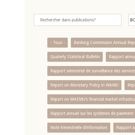
- Tous -
Banking Commission Annual Rep
Quaterly Statistical Bulletin
Rapport annue
Rapport semestriel de surveillance des servic
Report on Monetary Policy in WAMU
Rep
Report on WAEMU’s financial market infrastru
Rapport annuel sur les systèmes de paiement
Note trimestrielle d‘information
Rapport a