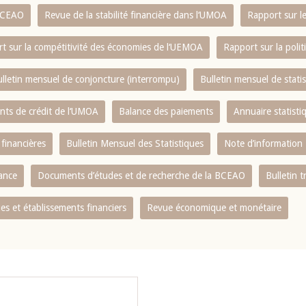
 BCEAO
Revue de la stabilité financière dans l‘UMOA
Rapport sur l
t sur la compétitivité des économies de l‘UEMOA
Rapport sur la poli
lletin mensuel de conjoncture (interrompu)
Bulletin mensuel de stat
ents de crédit de l‘UMOA
Balance des paiements
Annuaire statisti
 financières
Bulletin Mensuel des Statistiques
Note d’information
nance
Documents d’études et de recherche de la BCEAO
Bulletin t
s et établissements financiers
Revue économique et monétaire