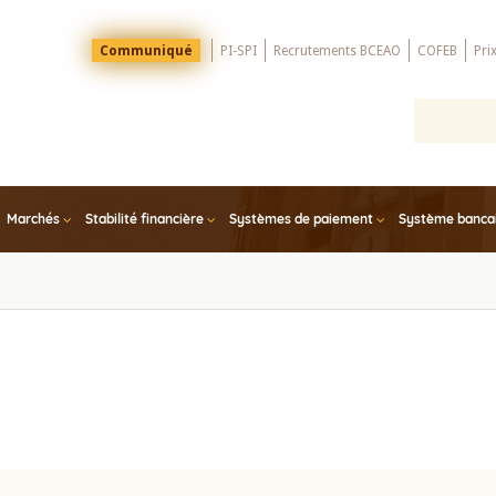
Menu
Communiqué
PI-SPI
Recrutements BCEAO
COFEB
Pri
Top
Marchés
Stabilité financière
Systèmes de paiement
Système bancair