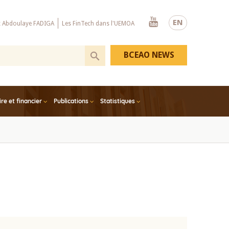
Youtube
EN
x Abdoulaye FADIGA
Les FinTech dans l'UEMOA
BCEAO NEWS
e et financier
Publications
Statistiques