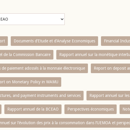
ort
Documents d’Etude et d’Analyse Economiques
Financial Incl
l de la Commission Bancaire
Rapport annuel sur la monétique inter
es de paiement adossés à la monnaie électronique
Report on deposit 
ort on Monetary Policy in WAMU
ctures, and payment instruments and services
Rapport annuel sur les 
Rapport annuel de la BCEAO
Perspectives économiques
Note
nnuel sur l‘évolution des prix à la consommation dans l‘UEMOA et perspec