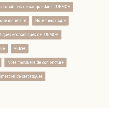
es conditions de banque dans L‘UEMOA
tique monétaire
Note thématique
istiques économiques de l‘UEMOA
que
Autres
Note mensuelle de conjoncture
rimestriel de statistiques