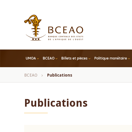
Skip
to
main
content
UMOA
BCEAO
Billets et pièces
Politique monétaire
Fil
BCEAO
Publications
d'Ariane
Publications