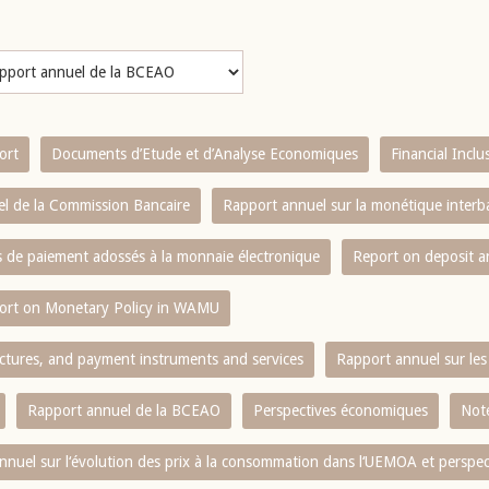
ort
Documents d’Etude et d’Analyse Economiques
Financial Incl
l de la Commission Bancaire
Rapport annuel sur la monétique inter
es de paiement adossés à la monnaie électronique
Report on deposit 
ort on Monetary Policy in WAMU
ctures, and payment instruments and services
Rapport annuel sur les 
Rapport annuel de la BCEAO
Perspectives économiques
Note
nnuel sur l‘évolution des prix à la consommation dans l‘UEMOA et perspec