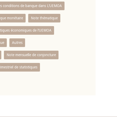
es conditions de banque dans L‘UEMOA
tique monétaire
Note thématique
istiques économiques de l‘UEMOA
que
Autres
Note mensuelle de conjoncture
rimestriel de statistiques