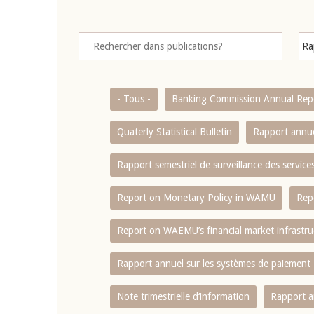
- Tous -
Banking Commission Annual Rep
Quaterly Statistical Bulletin
Rapport annue
Rapport semestriel de surveillance des servic
Report on Monetary Policy in WAMU
Rep
Report on WAEMU’s financial market infrastru
Rapport annuel sur les systèmes de paiement
Note trimestrielle d‘information
Rapport a