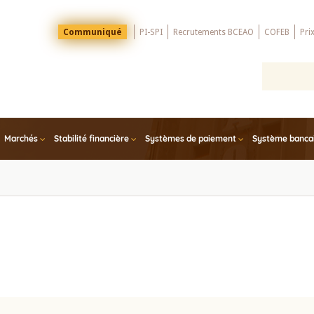
Menu
Communiqué
PI-SPI
Recrutements BCEAO
COFEB
Pri
Top
Marchés
Stabilité financière
Systèmes de paiement
Système bancair