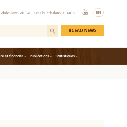
Youtube
EN
x Abdoulaye FADIGA
Les FinTech dans l'UEMOA
BCEAO NEWS
e et financier
Publications
Statistiques