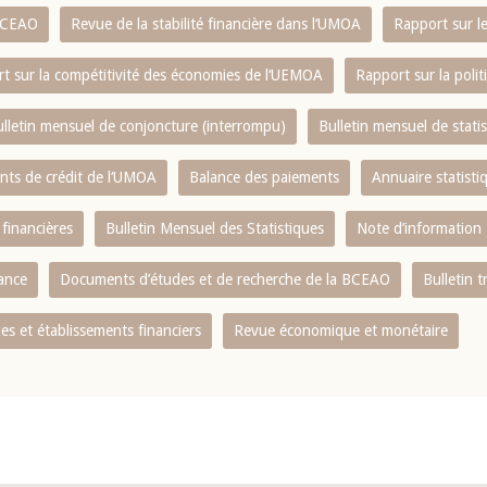
 BCEAO
Revue de la stabilité financière dans l‘UMOA
Rapport sur l
t sur la compétitivité des économies de l‘UEMOA
Rapport sur la poli
lletin mensuel de conjoncture (interrompu)
Bulletin mensuel de stat
ents de crédit de l‘UMOA
Balance des paiements
Annuaire statisti
 financières
Bulletin Mensuel des Statistiques
Note d’information
nance
Documents d’études et de recherche de la BCEAO
Bulletin t
s et établissements financiers
Revue économique et monétaire