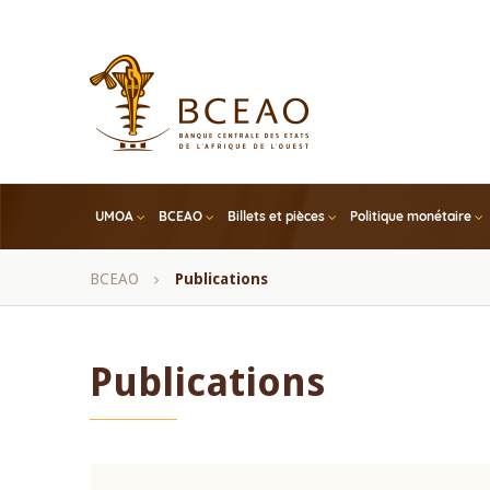
Skip
to
main
content
UMOA
BCEAO
Billets et pièces
Politique monétaire
Fil
BCEAO
Publications
d'Ariane
Publications