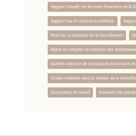
Rapport d‘audit sur les états financiers de la
Rapport sur le commerce extérieur
Rappor
Note sur la situation de la microfinance
Bu
Bilans et comptes de résultats des établissem
Bulletin mensuel de statistiques monétaires et
Etudes réalisées dans le secteur de la microfi
Documents de travail
Annuaire des banque