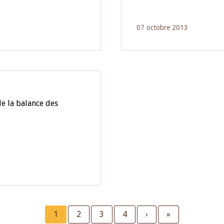
07 octobre 2013
e la balance des
Current
1
Page
2
Page
3
Page
4
Next
›
Last
»