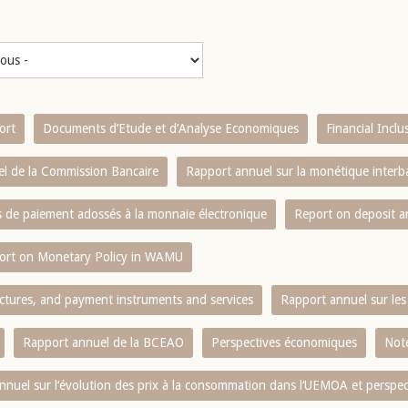
ort
Documents d’Etude et d’Analyse Economiques
Financial Incl
l de la Commission Bancaire
Rapport annuel sur la monétique inter
es de paiement adossés à la monnaie électronique
Report on deposit 
ort on Monetary Policy in WAMU
ctures, and payment instruments and services
Rapport annuel sur les 
Rapport annuel de la BCEAO
Perspectives économiques
Note
nnuel sur l‘évolution des prix à la consommation dans l‘UEMOA et perspec