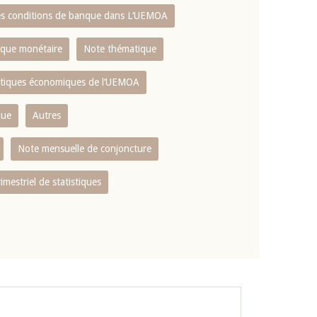
es conditions de banque dans L‘UEMOA
tique monétaire
Note thématique
istiques économiques de l‘UEMOA
que
Autres
Note mensuelle de conjoncture
rimestriel de statistiques