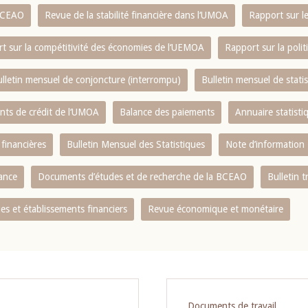
 BCEAO
Revue de la stabilité financière dans l‘UMOA
Rapport sur l
t sur la compétitivité des économies de l‘UEMOA
Rapport sur la poli
lletin mensuel de conjoncture (interrompu)
Bulletin mensuel de stat
ents de crédit de l‘UMOA
Balance des paiements
Annuaire statisti
 financières
Bulletin Mensuel des Statistiques
Note d’information
nance
Documents d’études et de recherche de la BCEAO
Bulletin t
s et établissements financiers
Revue économique et monétaire
Documents de travail