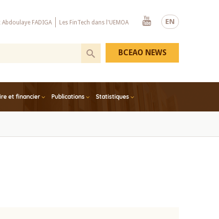
Youtube
EN
x Abdoulaye FADIGA
Les FinTech dans l'UEMOA
BCEAO NEWS
e et financier
Publications
Statistiques