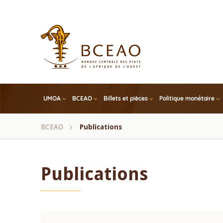
Skip
to
main
content
UMOA
BCEAO
Billets et pièces
Politique monétaire
Fil
BCEAO
Publications
d'Ariane
Publications