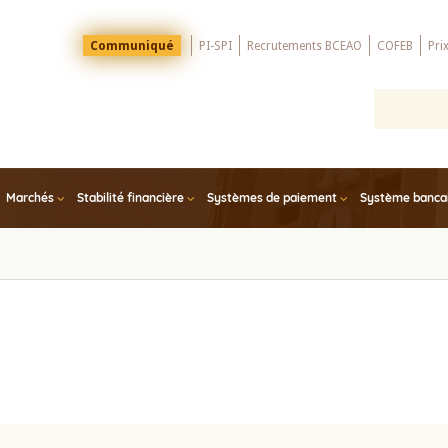
Menu
Communiqué
PI-SPI
Recrutements BCEAO
COFEB
Pri
Top
Marchés
Stabilité financière
Systèmes de paiement
Système bancair