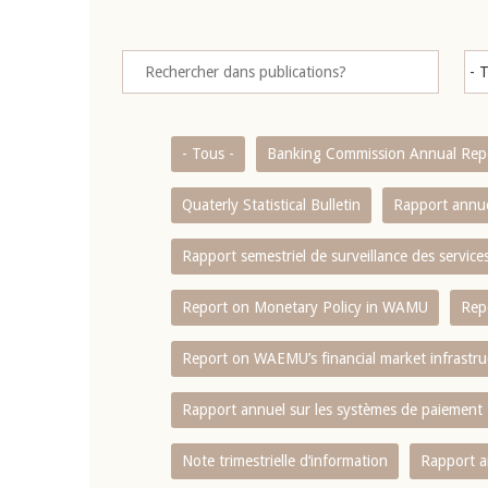
- Tous -
Banking Commission Annual Rep
Quaterly Statistical Bulletin
Rapport annue
Rapport semestriel de surveillance des servic
Report on Monetary Policy in WAMU
Rep
Report on WAEMU’s financial market infrastru
Rapport annuel sur les systèmes de paiement
Note trimestrielle d‘information
Rapport a