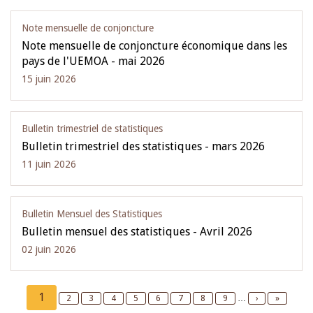
Note mensuelle de conjoncture
Note mensuelle de conjoncture économique dans les
pays de l'UEMOA - mai 2026
15 juin 2026
Bulletin trimestriel de statistiques
Bulletin trimestriel des statistiques - mars 2026
11 juin 2026
Bulletin Mensuel des Statistiques
Bulletin mensuel des statistiques - Avril 2026
02 juin 2026
Pagination
Current
1
Page
2
Page
3
Page
4
Page
5
Page
6
Page
7
Page
8
Page
9
…
Next
›
Last
»
page
page
page