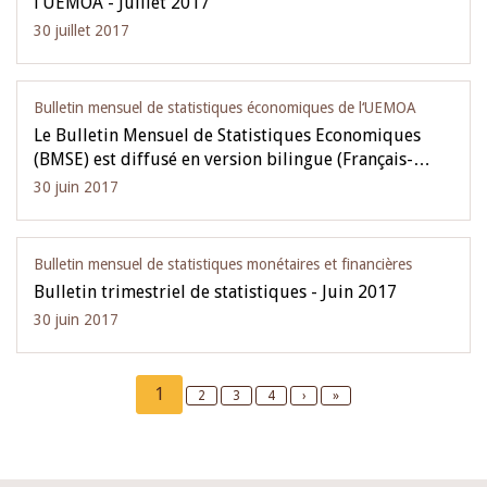
l’UEMOA - Juillet 2017
30 juillet 2017
Bulletin mensuel de statistiques économiques de l‘UEMOA
Le Bulletin Mensuel de Statistiques Economiques
(BMSE) est diffusé en version bilingue (Français-…
30 juin 2017
Bulletin mensuel de statistiques monétaires et financières
Bulletin trimestriel de statistiques - Juin 2017
30 juin 2017
Pagination
Current
1
Page
2
Page
3
Page
4
Next
›
Last
»
page
page
page