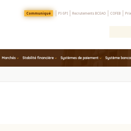
Menu
Communiqué
PI-SPI
Recrutements BCEAO
COFEB
Pri
Top
Marchés
Stabilité financière
Systèmes de paiement
Système bancair