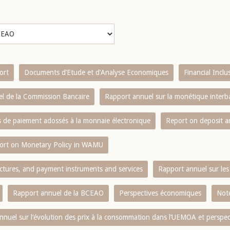
ort
Documents d’Etude et d’Analyse Economiques
Financial Incl
l de la Commission Bancaire
Rapport annuel sur la monétique inter
es de paiement adossés à la monnaie électronique
Report on deposit 
ort on Monetary Policy in WAMU
ctures, and payment instruments and services
Rapport annuel sur les 
Rapport annuel de la BCEAO
Perspectives économiques
Note
nnuel sur l‘évolution des prix à la consommation dans l‘UEMOA et perspec