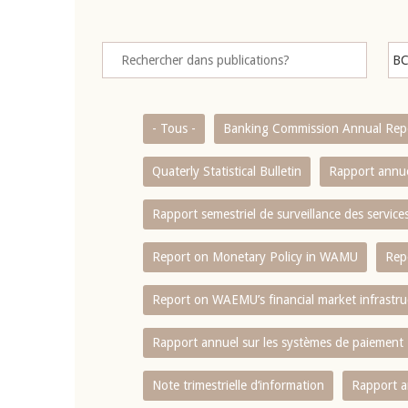
- Tous -
Banking Commission Annual Rep
Quaterly Statistical Bulletin
Rapport annue
Rapport semestriel de surveillance des servic
Report on Monetary Policy in WAMU
Rep
Report on WAEMU’s financial market infrastru
Rapport annuel sur les systèmes de paiement
Note trimestrielle d‘information
Rapport a