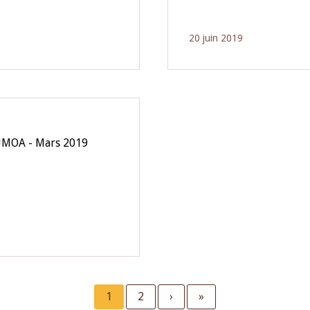
20 juin 2019
'UMOA - Mars 2019
Current
1
Page
2
Next
›
Last
»