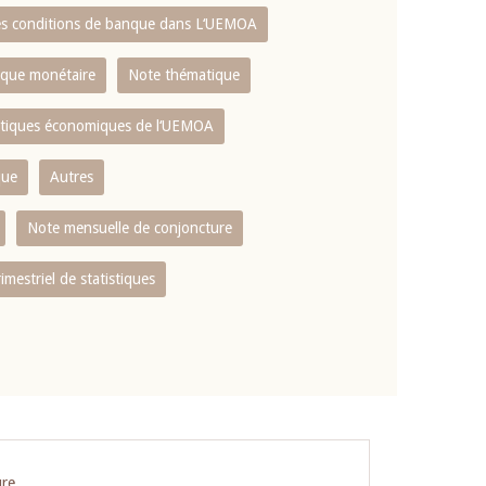
es conditions de banque dans L‘UEMOA
tique monétaire
Note thématique
istiques économiques de l‘UEMOA
que
Autres
Note mensuelle de conjoncture
rimestriel de statistiques
ure