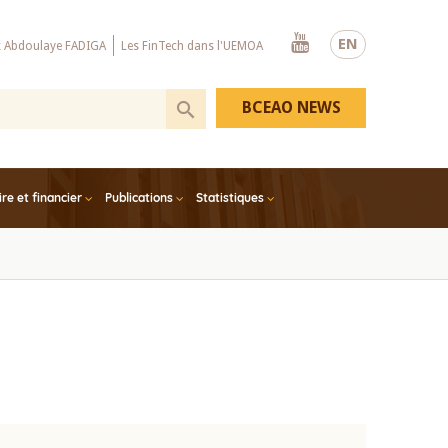
Youtube
EN
x Abdoulaye FADIGA
Les FinTech dans l'UEMOA
BCEAO NEWS
e et financier
Publications
Statistiques