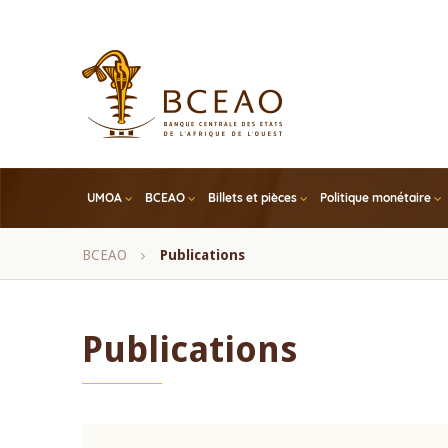
Skip
to
main
content
UMOA
BCEAO
Billets et pièces
Politique monétaire
Fil
BCEAO
Publications
d'Ariane
Publications