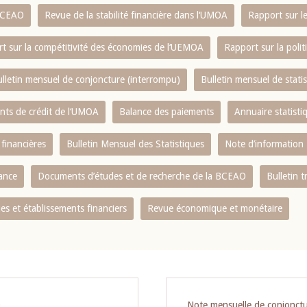
 BCEAO
Revue de la stabilité financière dans l‘UMOA
Rapport sur l
t sur la compétitivité des économies de l‘UEMOA
Rapport sur la poli
lletin mensuel de conjoncture (interrompu)
Bulletin mensuel de stat
ents de crédit de l‘UMOA
Balance des paiements
Annuaire statisti
 financières
Bulletin Mensuel des Statistiques
Note d’information
nance
Documents d’études et de recherche de la BCEAO
Bulletin t
s et établissements financiers
Revue économique et monétaire
O
Note mensuelle de conjonct