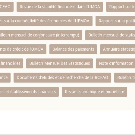
 BCEAO
Revue de la stabilité financière dans l‘UMOA
Rapport sur l
t sur la compétitivité des économies de l‘UEMOA
Rapport sur la poli
lletin mensuel de conjoncture (interrompu)
Bulletin mensuel de stat
ents de crédit de l‘UMOA
Balance des paiements
Annuaire statisti
 financières
Bulletin Mensuel des Statistiques
Note d’information
nance
Documents d’études et de recherche de la BCEAO
Bulletin t
s et établissements financiers
Revue économique et monétaire