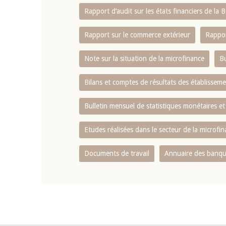
Rapport d‘audit sur les états financiers de la
Rapport sur le commerce extérieur
Rappor
Note sur la situation de la microfinance
Bu
Bilans et comptes de résultats des établissem
Bulletin mensuel de statistiques monétaires et
Etudes réalisées dans le secteur de la microfi
Documents de travail
Annuaire des banque