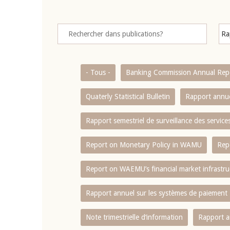
- Tous -
Banking Commission Annual Rep
Quaterly Statistical Bulletin
Rapport annue
Rapport semestriel de surveillance des servic
Report on Monetary Policy in WAMU
Rep
Report on WAEMU’s financial market infrastru
Rapport annuel sur les systèmes de paiement
Note trimestrielle d‘information
Rapport a