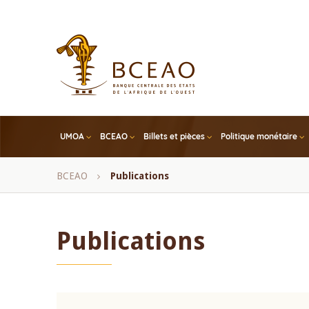
Skip
to
main
content
UMOA
BCEAO
Billets et pièces
Politique monétaire
Fil
BCEAO
Publications
d'Ariane
Publications