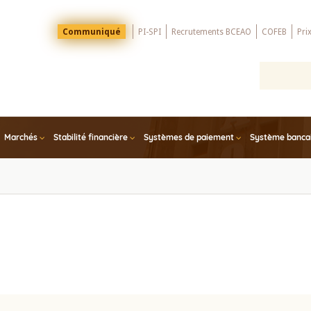
Menu
Communiqué
PI-SPI
Recrutements BCEAO
COFEB
Pri
Top
Marchés
Stabilité financière
Systèmes de paiement
Système bancair