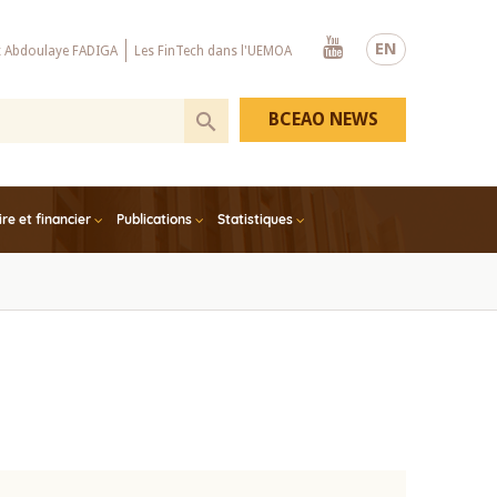
Youtube
EN
x Abdoulaye FADIGA
Les FinTech dans l'UEMOA
BCEAO NEWS
e et financier
Publications
Statistiques