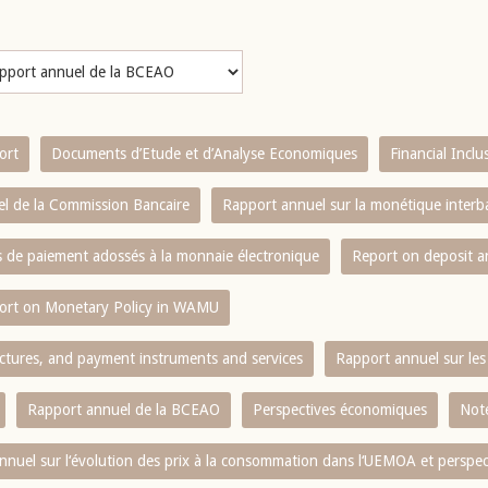
ort
Documents d’Etude et d’Analyse Economiques
Financial Incl
l de la Commission Bancaire
Rapport annuel sur la monétique inter
es de paiement adossés à la monnaie électronique
Report on deposit 
ort on Monetary Policy in WAMU
ctures, and payment instruments and services
Rapport annuel sur les 
Rapport annuel de la BCEAO
Perspectives économiques
Note
nnuel sur l‘évolution des prix à la consommation dans l‘UEMOA et perspec