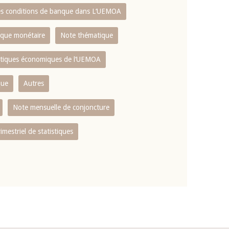
es conditions de banque dans L‘UEMOA
tique monétaire
Note thématique
istiques économiques de l‘UEMOA
que
Autres
Note mensuelle de conjoncture
rimestriel de statistiques