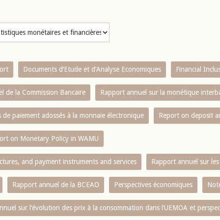
ort
Documents d’Etude et d’Analyse Economiques
Financial Incl
l de la Commission Bancaire
Rapport annuel sur la monétique inter
es de paiement adossés à la monnaie électronique
Report on deposit 
ort on Monetary Policy in WAMU
ctures, and payment instruments and services
Rapport annuel sur les 
Rapport annuel de la BCEAO
Perspectives économiques
Note
nnuel sur l‘évolution des prix à la consommation dans l‘UEMOA et perspec