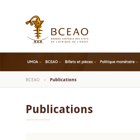
Skip
to
main
content
UMOA
BCEAO
Billets et pièces
Politique monétaire
Fil
BCEAO
Publications
d'Ariane
Publications