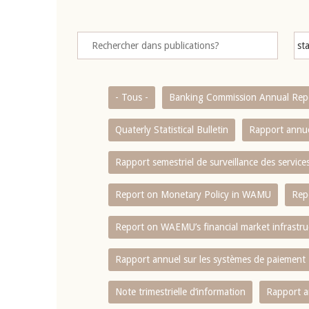
- Tous -
Banking Commission Annual Rep
Quaterly Statistical Bulletin
Rapport annue
Rapport semestriel de surveillance des servic
Report on Monetary Policy in WAMU
Rep
Report on WAEMU’s financial market infrastru
Rapport annuel sur les systèmes de paiement
Note trimestrielle d‘information
Rapport a