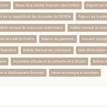
 BCEAO
Revue de la stabilité financière dans l‘UMOA
Rapport sur l
t sur la compétitivité des économies de l‘UEMOA
Rapport sur la poli
lletin mensuel de conjoncture (interrompu)
Bulletin mensuel de stat
ents de crédit de l‘UMOA
Balance des paiements
Annuaire statisti
 financières
Bulletin Mensuel des Statistiques
Note d’information
nance
Documents d’études et de recherche de la BCEAO
Bulletin t
s et établissements financiers
Revue économique et monétaire