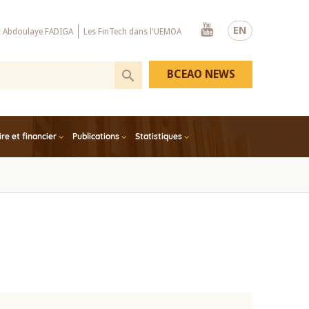
Youtube
EN
x Abdoulaye FADIGA
Les FinTech dans l'UEMOA
BCEAO NEWS
e et financier
Publications
Statistiques