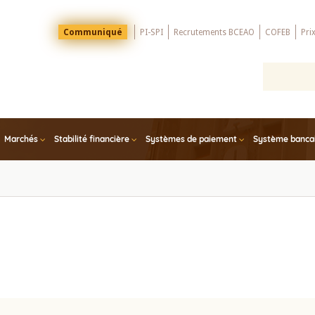
Menu
Communiqué
PI-SPI
Recrutements BCEAO
COFEB
Pri
Top
Marchés
Stabilité financière
Systèmes de paiement
Système bancair