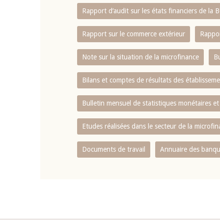
Rapport d‘audit sur les états financiers de la
Rapport sur le commerce extérieur
Rappor
Note sur la situation de la microfinance
Bu
Bilans et comptes de résultats des établissem
Bulletin mensuel de statistiques monétaires et
Etudes réalisées dans le secteur de la microfi
Documents de travail
Annuaire des banque