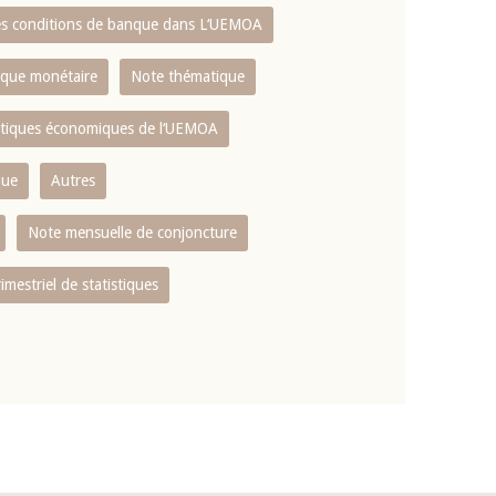
es conditions de banque dans L‘UEMOA
tique monétaire
Note thématique
istiques économiques de l‘UEMOA
que
Autres
Note mensuelle de conjoncture
rimestriel de statistiques