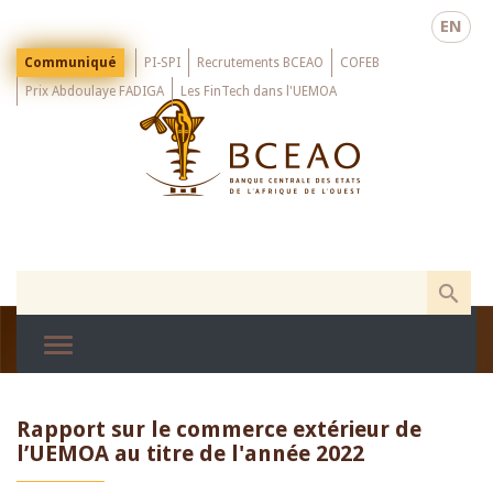
Skip
EN
to
main
Menu
Communiqué
PI-SPI
Recrutements BCEAO
COFEB
Top
content
Prix Abdoulaye FADIGA
Les FinTech dans l'UEMOA
Rapport sur le commerce extérieur de
l’UEMOA au titre de l'année 2022