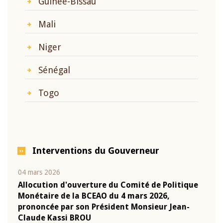
Guinée-Bissau
Mali
Niger
Sénégal
Togo
Interventions du Gouverneur
04 mars 2026
22 ju
que
Allocution d'ouverture du Comité de Politique
Mot 
Monétaire de la BCEAO du 4 mars 2026,
Kass
-
prononcée par son Président Monsieur Jean-
prés
Claude Kassi BROU
BCE