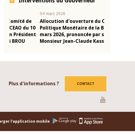
Interventions du Gouverneur
04 mars 2026
22 juillet 2026
e
Allocution d'ouverture du Comité de
Mot introduc
 10
Politique Monétaire de la BCEAO du 4
Claude Kassi
ent
mars 2026, prononcée par son Président
de présentat
Monsieur Jean-Claude Kassi BROU
de la BCEAO
Plus d'informations ?
CONTACT
Youtube
rger l'application mobile