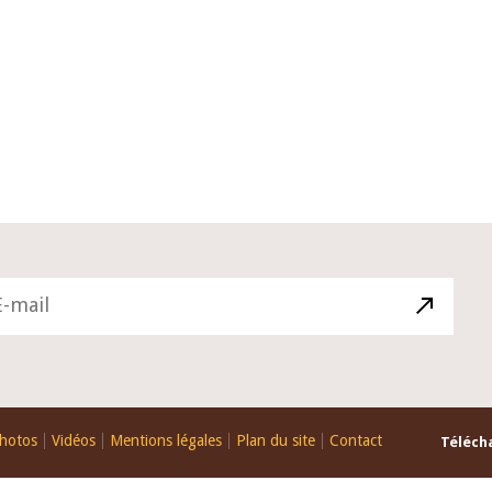
10 juin 2026
u Gouverneur Jean-
Allocution d'ouverture du Comité d
lors de la cérémonie
Politique Monétaire de la BCEAO du
 rapport annuel 2025
juin 2026, prononcée par son Présid
Monsieur Jean-Claude Kassi BROU
hotos
Vidéos
Mentions légales
Plan du site
Contact
Télécha