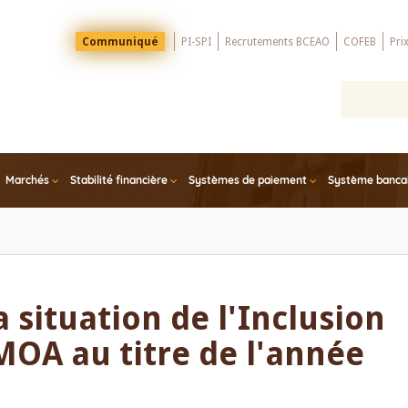
Menu
Communiqué
PI-SPI
Recrutements BCEAO
COFEB
Pri
Top
Marchés
Stabilité financière
Systèmes de paiement
Système bancair
 situation de l'Inclusion
MOA au titre de l'année