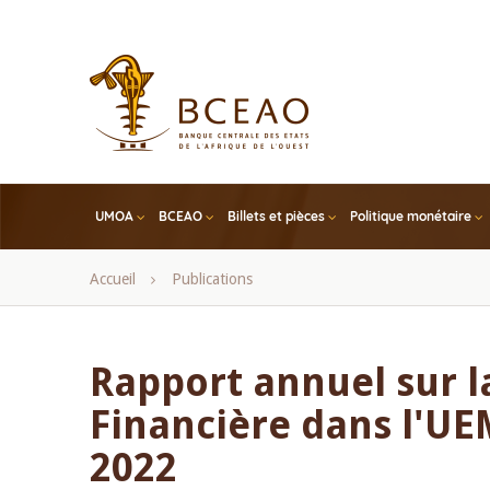
Skip
to
main
content
UMOA
BCEAO
Billets et pièces
Politique monétaire
Fil
Accueil
Publications
d'Ariane
Rapport annuel sur la
Financière dans l'UE
2022