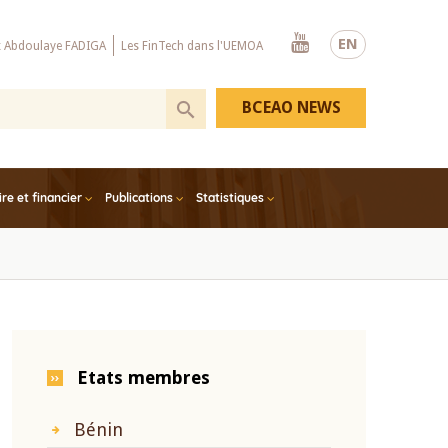
Youtube
EN
x Abdoulaye FADIGA
Les FinTech dans l'UEMOA
BCEAO NEWS
e et financier
Publications
Statistiques
Etats membres
Bénin