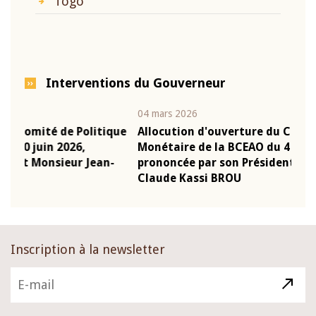
Togo
Interventions du Gouverneur
04 mars 2026
22 ju
que
Allocution d'ouverture du Comité de Politique
Mot
Monétaire de la BCEAO du 4 mars 2026,
Kas
-
prononcée par son Président Monsieur Jean-
pré
Claude Kassi BROU
BCE
Inscription à la newsletter