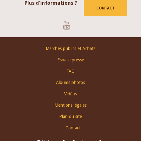
Plus d'informations ?
CONTACT
Youtube
Footer
Marchés publics et Achats
menu
Espace presse
FAQ
Albums photos
Vidéos
Mentions légales
Plan du site
Contact