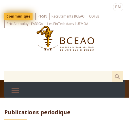
Skip
EN
to
main
Menu
Communiqué
PI-SPI
Recrutements BCEAO
COFEB
Top
content
Prix Abdoulaye FADIGA
Les FinTech dans l'UEMOA
Publications periodique