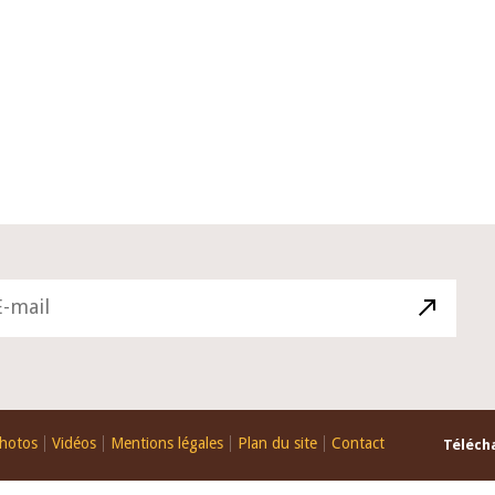
10 juin 2026
du Gouverneur Jean-
Allocution d'ouverture du Comité 
 lors de la cérémonie
Politique Monétaire de la BCEAO d
u rapport annuel 2025
juin 2026, prononcée par son Prési
Monsieur Jean-Claude Kassi BROU
hotos
Vidéos
Mentions légales
Plan du site
Contact
Télécha