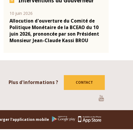
Interventions du Gouverneur
04 mars 2026
22 juillet 2026
de
Allocution d'ouverture du Comité de
Mot introdu
u 10
Politique Monétaire de la BCEAO du 4
Claude Kass
dent
mars 2026, prononcée par son Président
de présenta
Monsieur Jean-Claude Kassi BROU
de la BCEAO
Plus d'informations ?
CONTACT
Youtube
rger l'application mobile