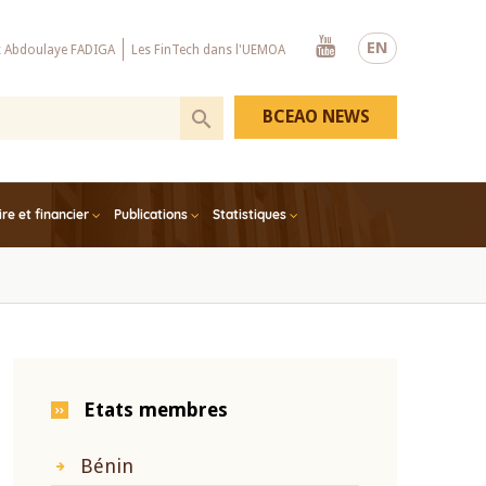
Youtube
EN
x Abdoulaye FADIGA
Les FinTech dans l'UEMOA
BCEAO NEWS
e et financier
Publications
Statistiques
Etats membres
Bénin