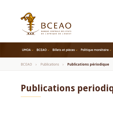
Skip
to
main
content
UMOA
BCEAO
Billets et pièces
Politique monétaire
Fil
BCEAO
Publications
Publications périodique
d'Ariane
Publications periodi