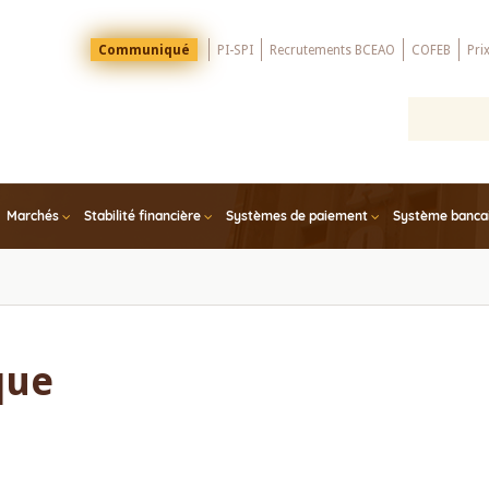
Menu
Communiqué
PI-SPI
Recrutements BCEAO
COFEB
Pri
Top
Marchés
Stabilité financière
Systèmes de paiement
Système bancair
que