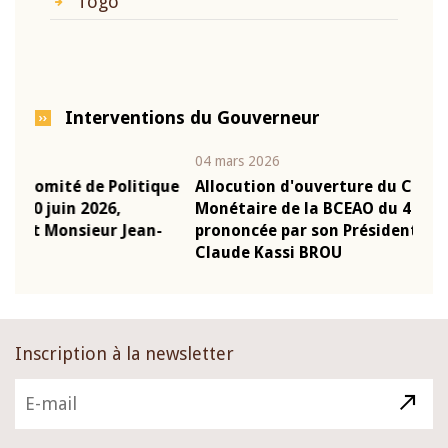
Togo
Interventions du Gouverneur
04 mars 2026
22 ju
que
Allocution d'ouverture du Comité de Politique
Mot
Monétaire de la BCEAO du 4 mars 2026,
Kas
-
prononcée par son Président Monsieur Jean-
pré
Claude Kassi BROU
BCE
Inscription à la newsletter