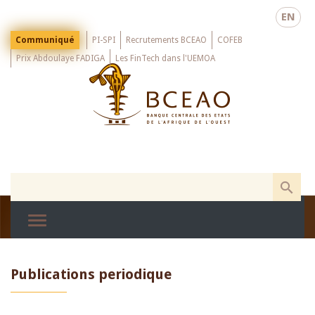
Skip
EN
to
main
Menu
Communiqué
PI-SPI
Recrutements BCEAO
COFEB
Top
content
Prix Abdoulaye FADIGA
Les FinTech dans l'UEMOA
Publications periodique