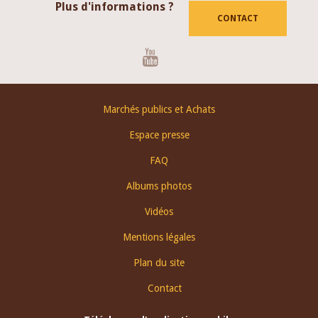
Plus d'informations ?
CONTACT
Youtube
Footer
Marchés publics et Achats
menu
Espace presse
FAQ
Albums photos
Vidéos
Mentions légales
Plan du site
Contact