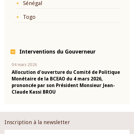
Sénégal
Togo
Interventions du Gouverneur
04 mars 2026
22 ju
que
Allocution d'ouverture du Comité de Politique
Mot 
Monétaire de la BCEAO du 4 mars 2026,
Kass
-
prononcée par son Président Monsieur Jean-
prés
Claude Kassi BROU
BCE
Inscription à la newsletter