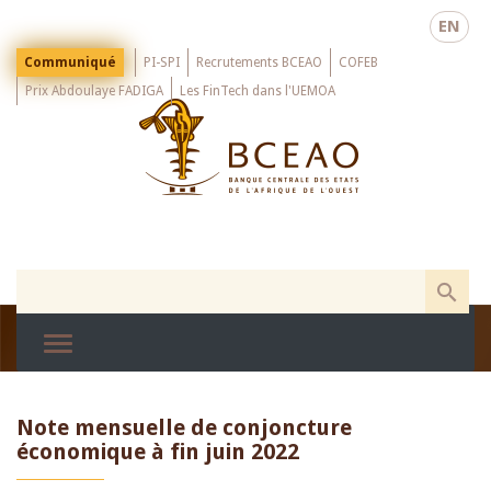
Skip
EN
to
main
Menu
Communiqué
PI-SPI
Recrutements BCEAO
COFEB
Top
content
Prix Abdoulaye FADIGA
Les FinTech dans l'UEMOA
Note mensuelle de conjoncture
économique à fin juin 2022