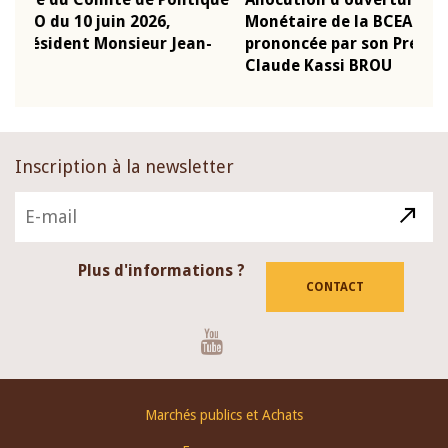
Monétaire de la BCEAO du 4 mars 2026,
Kas
-
prononcée par son Président Monsieur Jean-
pré
Claude Kassi BROU
BCE
Inscription à la newsletter
Plus d'informations ?
CONTACT
Youtube
Footer
Marchés publics et Achats
menu