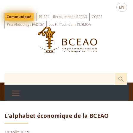
Skip
EN
to
main
Menu
Communiqué
PI-SPI
Recrutements BCEAO
COFEB
Top
content
Prix Abdoulaye FADIGA
Les FinTech dans l'UEMOA
L'alphabet économique de la BCEAO
19 août 2019