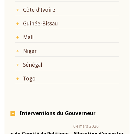
Côte d’Ivoire
Guinée-Bissau
Mali
Niger
Sénégal
Togo
Interventions du Gouverneur
04 mars 2026
22 ju
que
Allocution d'ouverture du Comité de Politique
Mot