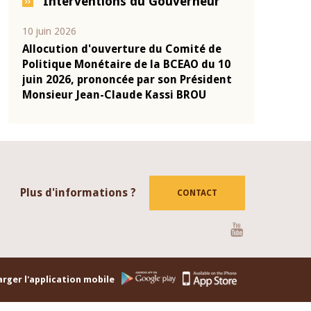
Interventions du Gouverneur
04 mars 2026
22 juillet 2026
de
Allocution d'ouverture du Comité de
Mot introdu
u 10
Politique Monétaire de la BCEAO du 4
Claude Kass
dent
mars 2026, prononcée par son Président
de présenta
Monsieur Jean-Claude Kassi BROU
de la BCEAO
Plus d'informations ?
CONTACT
Youtube
rger l'application mobile