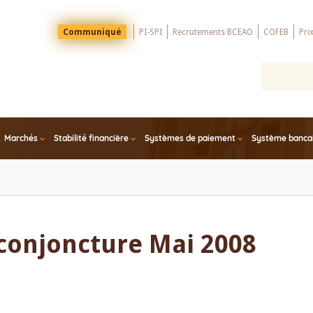
Menu
Communiqué
PI-SPI
Recrutements BCEAO
COFEB
Pri
Top
Marchés
Stabilité financière
Systèmes de paiement
Système bancair
 conjoncture Mai 2008