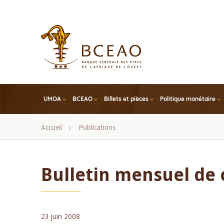
Skip
to
main
content
UMOA
BCEAO
Billets et pièces
Politique monétaire
Fil
Accueil
Publications
d'Ariane
Bulletin mensuel de
23 juin 2008