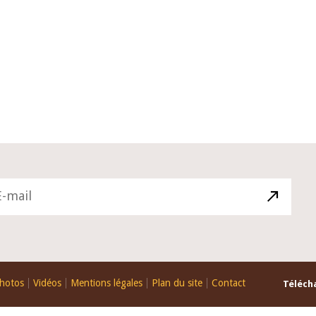
10 juin 2026
du Gouverneur Jean-
Allocution d'ouverture du Comité 
 lors de la cérémonie
Politique Monétaire de la BCEAO d
u rapport annuel 2025
juin 2026, prononcée par son Prési
Monsieur Jean-Claude Kassi BROU
hotos
Vidéos
Mentions légales
Plan du site
Contact
Télécha