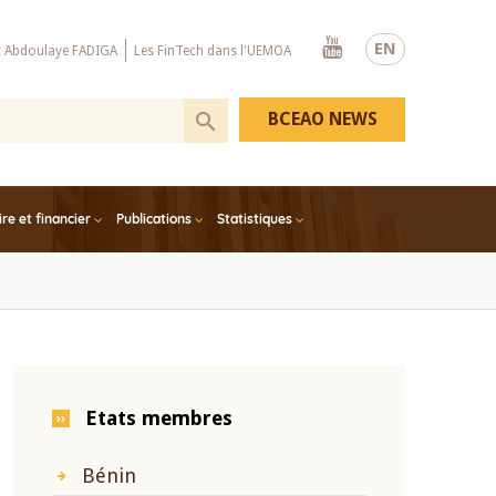
Youtube
EN
x Abdoulaye FADIGA
Les FinTech dans l'UEMOA
BCEAO NEWS
e et financier
Publications
Statistiques
Etats membres
Bénin