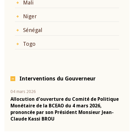
Mali
Niger
Sénégal
Togo
Interventions du Gouverneur
04 mars 2026
22 ju
que
Allocution d'ouverture du Comité de Politique
Mot 
Monétaire de la BCEAO du 4 mars 2026,
Kass
-
prononcée par son Président Monsieur Jean-
prés
Claude Kassi BROU
BCE