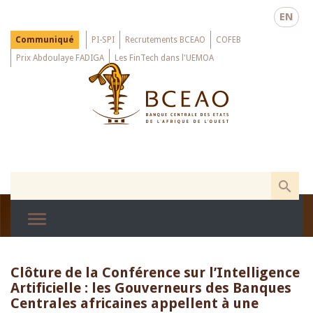
Skip
EN
to
main
Menu
Communiqué
PI-SPI
Recrutements BCEAO
COFEB
Top
content
Prix Abdoulaye FADIGA
Les FinTech dans l'UEMOA
Clôture de la Conférence sur l’Intelligence
Artificielle : les Gouverneurs des Banques
Centrales africaines appellent à une