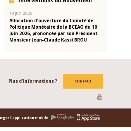
Interventions du Gouverneur
04 mars 2026
22 juillet 20
é de
Allocution d'ouverture du Comité de
Mot intro
 du 10
Politique Monétaire de la BCEAO du 4
Claude Ka
sident
mars 2026, prononcée par son Président
de présen
U
Monsieur Jean-Claude Kassi BROU
de la BCE
Plus d'informations ?
CONTACT
Youtube
rger l'application mobile