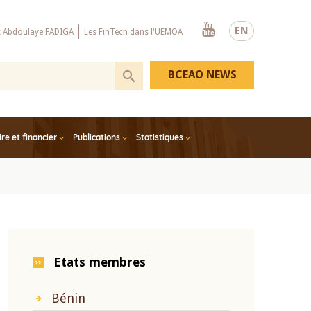
Youtube
EN
x Abdoulaye FADIGA
Les FinTech dans l'UEMOA
BCEAO NEWS
e et financier
Publications
Statistiques
Etats membres
Bénin