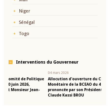
?
Niger
Sénégal
Togo
Interventions du Gouverneur
04 mars 2026
22 ju
que
Allocution d'ouverture du Comité de Politique
Mot 
Monétaire de la BCEAO du 4 mars 2026,
Kass
-
prononcée par son Président Monsieur Jean-
prés
Claude Kassi BROU
BCE