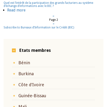
les
de
Les
?
Quel est l’intérêt de la participation des grands facturiers au système
et
produits
d’échange d’informations avec le BIC ?
solvabilité
sociétés
services
Read more
about
et
?
de
du
Quel
Pagination
services
Previous
‹‹
recouvrement
BIC
Page 2
page
est
proposés
de
Next
››
sur
l’intérêt
par
Subscribe to Bureaux d’Information sur le Crédit (BIC)
page
dettes
les
de
le
et
conditions
la
BIC
de
de
participation
?
garantie
crédit
des
Etats membres
de
applicables
grands
prêt
à
facturiers
participent-
la
Bénin
au
elles
clientèle
système
au
?
d’échange
Burkina
système
d’informations
d’échange
avec
Côte d’Ivoire
d’informations
le
avec
BIC
Guinée-Bissau
le
?
BIC
Mali