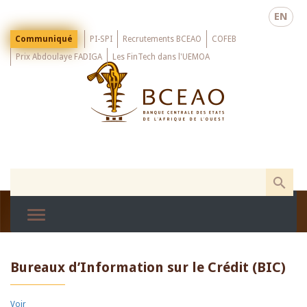
Skip
EN
to
main
Menu
Communiqué
PI-SPI
Recrutements BCEAO
COFEB
Top
content
Prix Abdoulaye FADIGA
Les FinTech dans l'UEMOA
Bureaux d’Information sur le Crédit (BIC)
Primary
Voir
(active