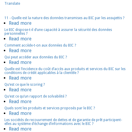
tabs
Translate
tab)
11 - Quelle est la nature des données transmises au BIC par les assujettis ?
Read more
about
11
Le BIC dispose-t-il d’une capacité à assurer la sécurité des données
personnelles ?
-
Read more
about
Quelle
Le
Comment accède-t-on aux données du BIC ?
est
Read more
about
BIC
la
Comment
Qui peut accéder aux données du BIC ?
dispose-
nature
Read more
about
accède-
t-
des
Qui
Quelle est l’incidence du coût d’accès aux produits et services du BIC sur les
t-
il
conditions de crédit applicables à la clientèle ?
données
peut
on
d’une
Read more
about
transmises
accéder
aux
capacité
Quelle
Qu’est ce que le scoring ?
au
aux
données
Read more
about
à
est
BIC
données
du
Qu’est
Qu’est ce qu’un rapport de solvabilité ?
assurer
l’incidence
par
du
Read more
about
BIC
ce
la
du
les
BIC
Qu’est
Quels sont les produits et services proposés par le BIC ?
?
que
sécurité
coût
Read more
about
assujettis
?
ce
le
des
d’accès
Quels
?
Les sociétés de recouvrement de dettes et de garantie de prêt participent-
qu’un
scoring
données
aux
elles au système d’échange d’informations avec le BIC ?
sont
rapport
?
Read more
about
personnelles
produits