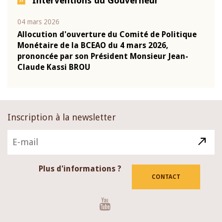
Interventions du Gouverneur
04 mars 2026
22 ju
que
Allocution d'ouverture du Comité de Politique
Mot 
Monétaire de la BCEAO du 4 mars 2026,
Kass
-
prononcée par son Président Monsieur Jean-
prés
Claude Kassi BROU
BCE
Inscription à la newsletter
Plus d'informations ?
CONTACT
Youtube