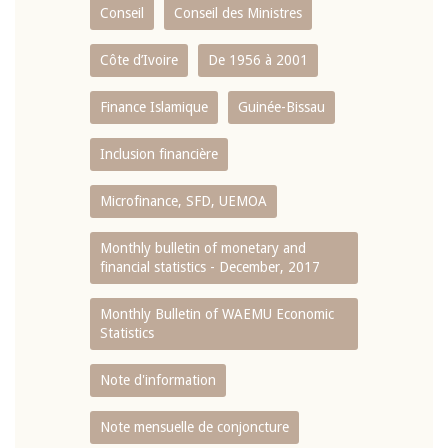
Conseil
Conseil des Ministres
Côte d’Ivoire
De 1956 à 2001
Finance Islamique
Guinée-Bissau
Inclusion financière
Microfinance, SFD, UEMOA
Monthly bulletin of monetary and
financial statistics - December, 2017
Monthly Bulletin of WAEMU Economic
Statistics
Note d'information
Note mensuelle de conjoncture