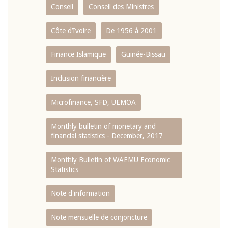
Conseil
Conseil des Ministres
Côte d’Ivoire
De 1956 à 2001
Finance Islamique
Guinée-Bissau
Inclusion financière
Microfinance, SFD, UEMOA
Monthly bulletin of monetary and
financial statistics - December, 2017
Monthly Bulletin of WAEMU Economic
Statistics
Note d'information
Note mensuelle de conjoncture