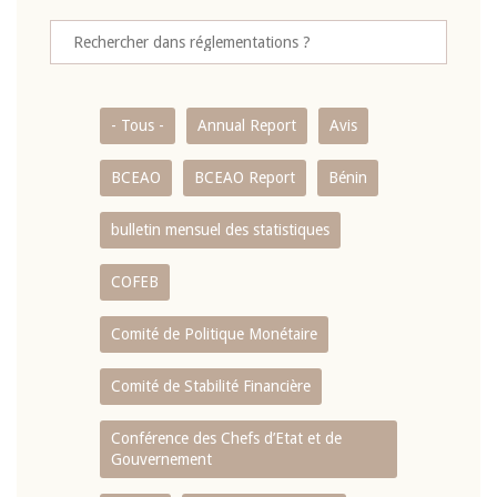
- Tous -
Annual Report
Avis
BCEAO
BCEAO Report
Bénin
bulletin mensuel des statistiques
COFEB
Comité de Politique Monétaire
Comité de Stabilité Financière
Conférence des Chefs d’Etat et de
Gouvernement