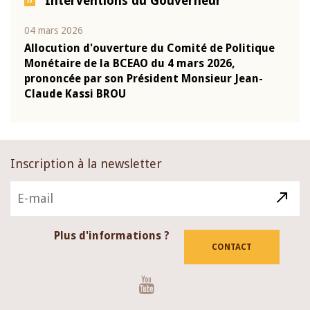
Interventions du Gouverneur
04 mars 2026
22 ju
que
Allocution d'ouverture du Comité de Politique
Mot 
Monétaire de la BCEAO du 4 mars 2026,
Kass
-
prononcée par son Président Monsieur Jean-
prés
Claude Kassi BROU
BCE
Inscription à la newsletter
Plus d'informations ?
CONTACT
Youtube