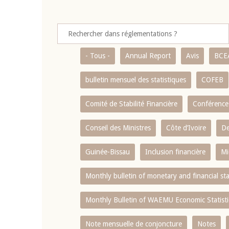
- Tous -
Annual Report
Avis
BCE
bulletin mensuel des statistiques
COFEB
Comité de Stabilité Financière
Conférence
Conseil des Ministres
Côte d’Ivoire
De
Guinée-Bissau
Inclusion financière
Mi
Monthly bulletin of monetary and financial st
Monthly Bulletin of WAEMU Economic Statisti
Note mensuelle de conjoncture
Notes