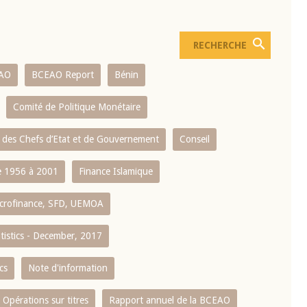
AO
BCEAO Report
Bénin
Comité de Politique Monétaire
 des Chefs d’Etat et de Gouvernement
Conseil
 1956 à 2001
Finance Islamique
crofinance, SFD, UEMOA
atistics - December, 2017
cs
Note d'information
Opérations sur titres
Rapport annuel de la BCEAO