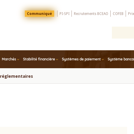
Menu
Communiqué
PI-SPI
Recrutements BCEAO
COFEB
Pri
Top
Marchés
Stabilité financière
Systèmes de paiement
Système bancair
s réglementaires