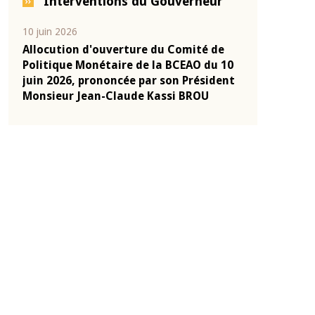
Interventions du Gouverneur
04 mars 2026
22 juillet 2026
e
Allocution d'ouverture du Comité de
Mot introduc
 10
Politique Monétaire de la BCEAO du 4
Claude Kassi
ent
mars 2026, prononcée par son Président
de présentat
Monsieur Jean-Claude Kassi BROU
de la BCEAO