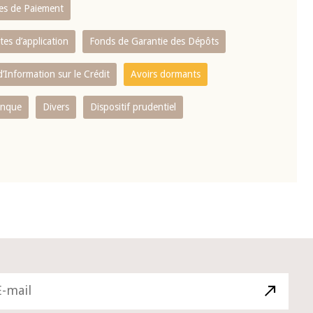
es de Paiement
tes d’application
Fonds de Garantie des Dépôts
’Information sur le Crédit
Avoirs dormants
anque
Divers
Dispositif prudentiel