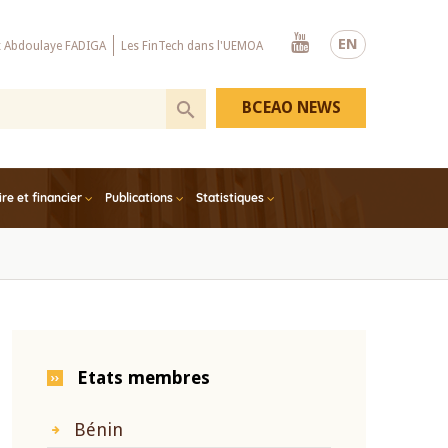
Youtube
EN
x Abdoulaye FADIGA
Les FinTech dans l'UEMOA
BCEAO NEWS
e et financier
Publications
Statistiques
Etats membres
Bénin