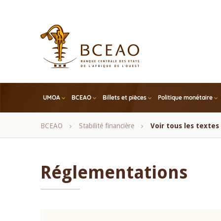
Skip
to
main
content
UMOA
BCEAO
Billets et pièces
Politique monétaire
Fil
BCEAO
Stabilité financière
Voir tous les texte
d'Ariane
Réglementations