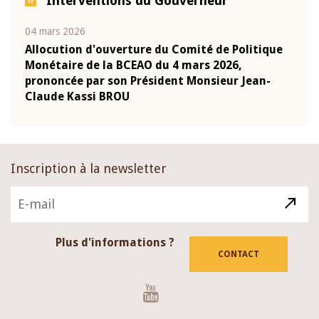
Interventions du Gouverneur
04 mars 2026
22 ju
que
Allocution d'ouverture du Comité de Politique
Mot 
Monétaire de la BCEAO du 4 mars 2026,
Kass
-
prononcée par son Président Monsieur Jean-
prés
Claude Kassi BROU
BCE
Inscription à la newsletter
Plus d'informations ?
CONTACT
Youtube