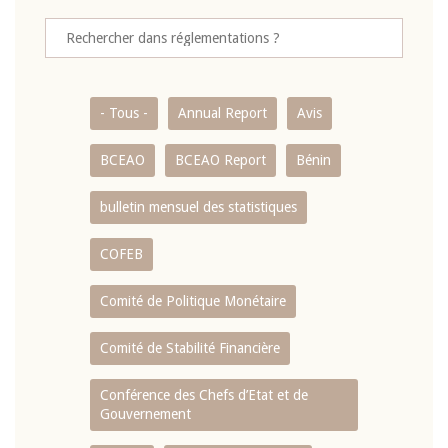
- Tous -
Annual Report
Avis
BCEAO
BCEAO Report
Bénin
bulletin mensuel des statistiques
COFEB
Comité de Politique Monétaire
Comité de Stabilité Financière
Conférence des Chefs d’Etat et de
Gouvernement