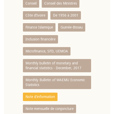
Conseil
Conseil des Ministres
Côte d’Ivoire
De 1956 à 2001
Finance Islamique
Guinée-Bissau
Inclusion financière
Microfinance, SFD, UEMOA
Monthly bulletin of monetary and
financial statistics - December, 2017
Monthly Bulletin of WAEMU Economic
Statistics
Note d'information
Note mensuelle de conjoncture