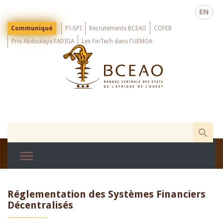
Skip
EN
to
main
Menu
Communiqué
PI-SPI
Recrutements BCEAO
COFEB
Top
content
Prix Abdoulaye FADIGA
Les FinTech dans l'UEMOA
Réglementation des Systèmes Financiers
Décentralisés