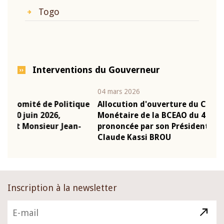
Togo
Interventions du Gouverneur
04 mars 2026
22 ju
que
Allocution d'ouverture du Comité de Politique
Mot
Monétaire de la BCEAO du 4 mars 2026,
Kas
-
prononcée par son Président Monsieur Jean-
pré
Claude Kassi BROU
BCE
Inscription à la newsletter