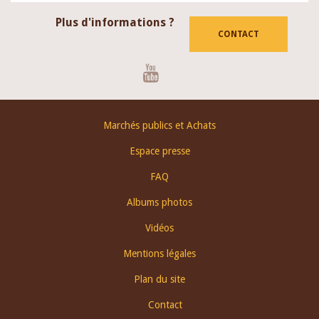
Plus d'informations ?
CONTACT
Youtube
Footer
Marchés publics et Achats
menu
Espace presse
FAQ
Albums photos
Vidéos
Mentions légales
Plan du site
Contact