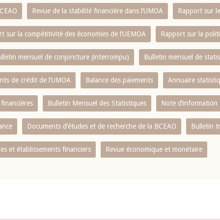
 BCEAO
Revue de la stabilité financière dans l‘UMOA
Rapport sur l
t sur la compétitivité des économies de l‘UEMOA
Rapport sur la poli
lletin mensuel de conjoncture (interrompu)
Bulletin mensuel de stat
ents de crédit de l‘UMOA
Balance des paiements
Annuaire statisti
 financières
Bulletin Mensuel des Statistiques
Note d’information
nance
Documents d’études et de recherche de la BCEAO
Bulletin t
s et établissements financiers
Revue économique et monétaire