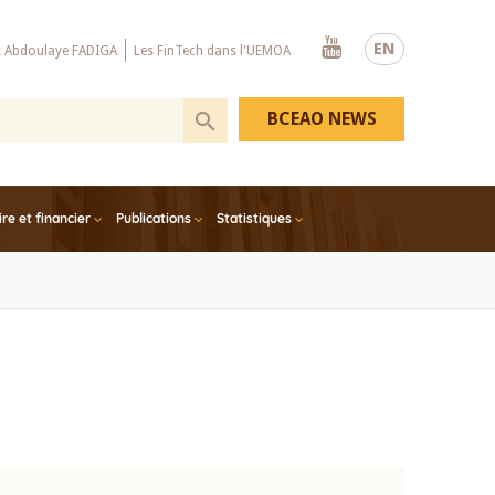
Youtube
EN
x Abdoulaye FADIGA
Les FinTech dans l'UEMOA
BCEAO NEWS
e et financier
Publications
Statistiques