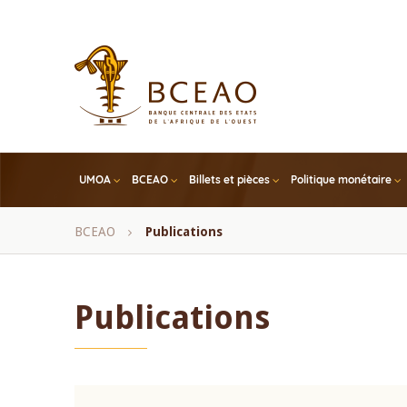
Skip
to
main
content
UMOA
BCEAO
Billets et pièces
Politique monétaire
Fil
BCEAO
Publications
d'Ariane
Publications