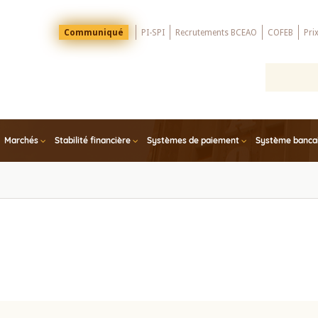
Menu
Communiqué
PI-SPI
Recrutements BCEAO
COFEB
Pri
Top
Marchés
Stabilité financière
Systèmes de paiement
Système bancair