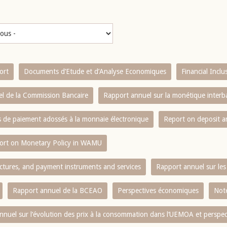
ort
Documents d’Etude et d’Analyse Economiques
Financial Incl
l de la Commission Bancaire
Rapport annuel sur la monétique inter
es de paiement adossés à la monnaie électronique
Report on deposit 
ort on Monetary Policy in WAMU
ctures, and payment instruments and services
Rapport annuel sur les 
Rapport annuel de la BCEAO
Perspectives économiques
Note
nnuel sur l‘évolution des prix à la consommation dans l‘UEMOA et perspec