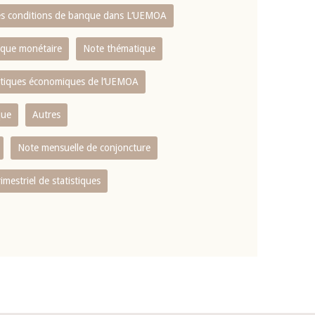
es conditions de banque dans L‘UEMOA
tique monétaire
Note thématique
istiques économiques de l‘UEMOA
que
Autres
Note mensuelle de conjoncture
rimestriel de statistiques