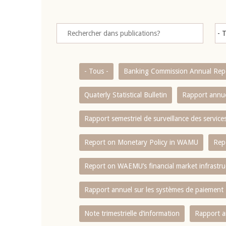
- Tous -
Banking Commission Annual Rep
Quaterly Statistical Bulletin
Rapport annue
Rapport semestriel de surveillance des servic
Report on Monetary Policy in WAMU
Rep
Report on WAEMU’s financial market infrastru
Rapport annuel sur les systèmes de paiement
Note trimestrielle d‘information
Rapport a