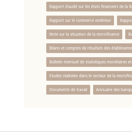
Rapport d‘audit sur les états financiers de la
Rapport sur le commerce extérieur
Rappor
Note sur la situation de la microfinance
Bu
Bilans et comptes de résultats des établissem
Bulletin mensuel de statistiques monétaires et
Etudes réalisées dans le secteur de la microfi
Documents de travail
Annuaire des banque