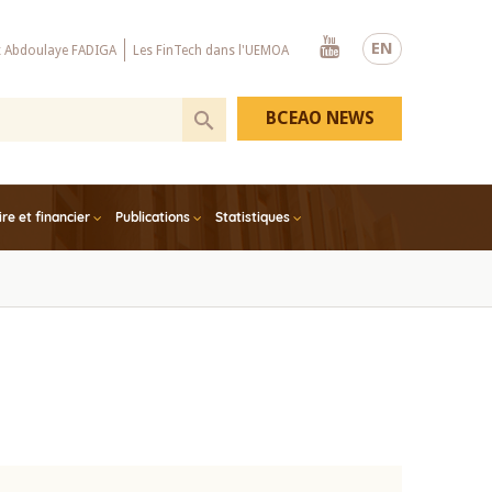
Youtube
EN
x Abdoulaye FADIGA
Les FinTech dans l'UEMOA
BCEAO NEWS
e et financier
Publications
Statistiques