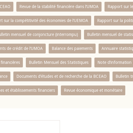
 BCEAO
Revue de la stabilité financière dans l‘UMOA
Rapport sur l
t sur la compétitivité des économies de l‘UEMOA
Rapport sur la poli
lletin mensuel de conjoncture (interrompu)
Bulletin mensuel de stat
ents de crédit de l‘UMOA
Balance des paiements
Annuaire statisti
 financières
Bulletin Mensuel des Statistiques
Note d’information
nance
Documents d’études et de recherche de la BCEAO
Bulletin t
s et établissements financiers
Revue économique et monétaire