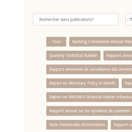
- Tous -
Banking Commission Annual Rep
Quaterly Statistical Bulletin
Rapport annue
Rapport semestriel de surveillance des servic
Report on Monetary Policy in WAMU
Rep
Report on WAEMU’s financial market infrastru
Rapport annuel sur les systèmes de paiement
Note trimestrielle d‘information
Rapport a