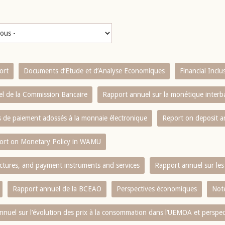
ort
Documents d’Etude et d’Analyse Economiques
Financial Incl
l de la Commission Bancaire
Rapport annuel sur la monétique inter
es de paiement adossés à la monnaie électronique
Report on deposit 
ort on Monetary Policy in WAMU
ctures, and payment instruments and services
Rapport annuel sur les 
Rapport annuel de la BCEAO
Perspectives économiques
Note
nnuel sur l‘évolution des prix à la consommation dans l‘UEMOA et perspec