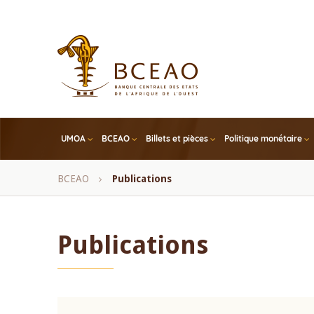
Skip
to
main
content
UMOA
BCEAO
Billets et pièces
Politique monétaire
Fil
BCEAO
Publications
d'Ariane
Publications