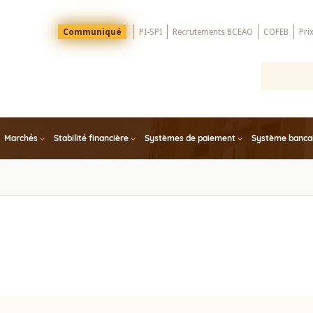
Menu
Communiqué
PI-SPI
Recrutements BCEAO
COFEB
Pri
Top
Marchés
Stabilité financière
Systèmes de paiement
Système bancair