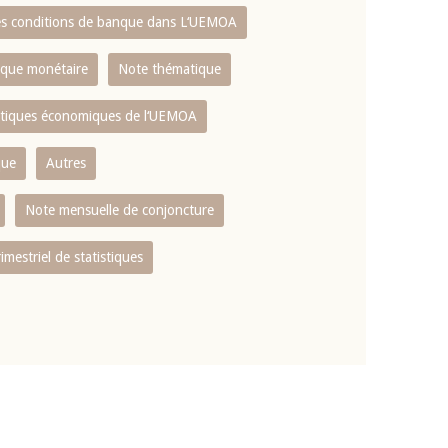
es conditions de banque dans L‘UEMOA
tique monétaire
Note thématique
istiques économiques de l‘UEMOA
que
Autres
Note mensuelle de conjoncture
rimestriel de statistiques