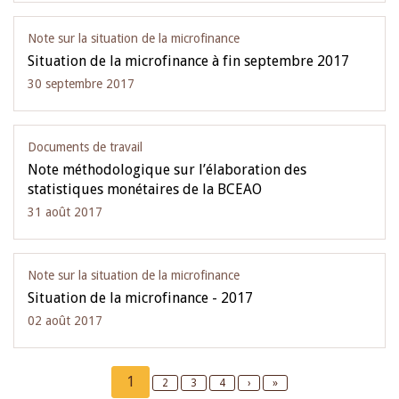
Note sur la situation de la microfinance
Situation de la microfinance à fin septembre 2017
30 septembre 2017
Documents de travail
Note méthodologique sur l’élaboration des
statistiques monétaires de la BCEAO
31 août 2017
Note sur la situation de la microfinance
Situation de la microfinance - 2017
02 août 2017
Pagination
Current
1
Page
2
Page
3
Page
4
Next
›
Last
»
page
page