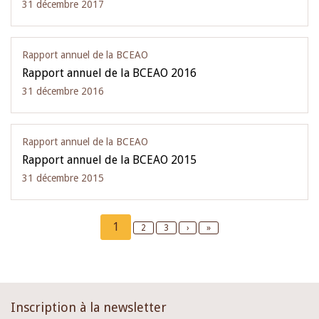
31 décembre 2017
Rapport annuel de la BCEAO
Rapport annuel de la BCEAO 2016
31 décembre 2016
Rapport annuel de la BCEAO
Rapport annuel de la BCEAO 2015
31 décembre 2015
Pagination
Current
1
Page
2
Page
3
Next
›
Last
»
page
page
page
Inscription à la newsletter